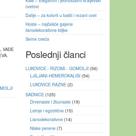
Kale – Elegantni i jednostavni kraljevski
cvetovi
Dalije – za kolorit u bašti i rezani cvet
Hoste – najčešće gajene
lisnodekorativne biljke
Seme cveća
, VADE
Poslednji članci
EVA.
LUKOVICE - RIZOMI - GOMOLJI
56
LJILJANI-HEMEROKALISI
54
LUKOVICE RAZNE
2
OMOLJI
SADNICE
125
Drvenaste i žbunaste
19
Letnje i egzotične
15
Lisnodekorativne
14
Niske perene
7