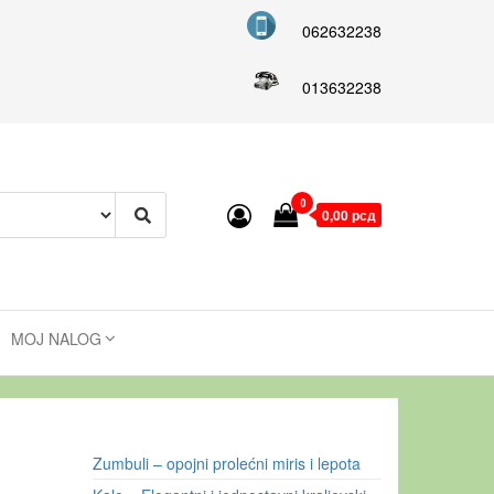
062632238
013632238
0
0,00 рсд
MOJ NALOG
Zumbuli – opojni prolećni miris i lepota