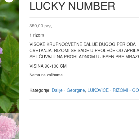
LUCKY NUMBER
350,00
рсд
1 rizom
VISOKE KRUPNOCVETNE DALIJE DUGOG PERIODA
CVETANJA. RIZOMI SE SADE U PROLEĆE OD APRILA
SE I ČUVAJU NA PROHLADNOM U JESEN PRE MRAZ
VISINA 90-100 CM
Nema na zalihama
Kategorije:
Dalije - Georgine
,
LUKOVICE - RIZOMI - G