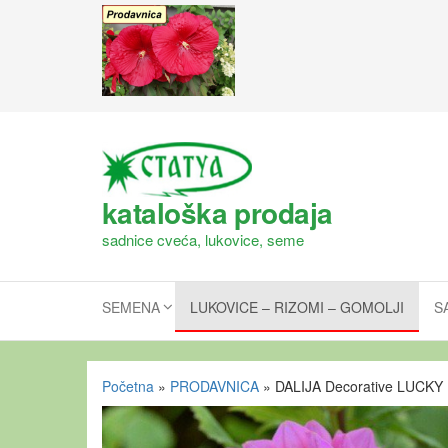
kataloška prodaja
sadnice cveća, lukovice, seme
SEMENA
LUKOVICE – RIZOMI – GOMOLJI
S
Početna
»
PRODAVNICA
»
DALIJA Decorative LUCK