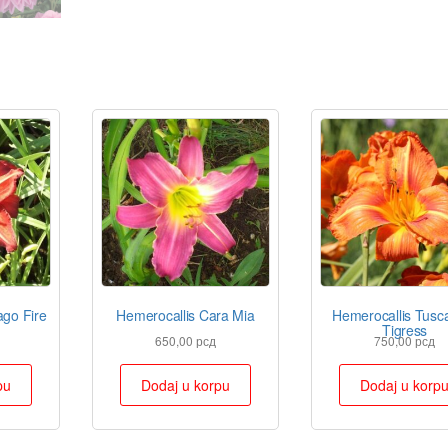
ago Fire
Hemerocallis Cara Mia
Hemerocallis Tusca
Tigress
650,00
рсд
750,00
рсд
pu
Dodaj u korpu
Dodaj u korp