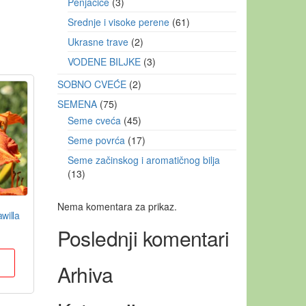
Penjačice
3
Srednje i visoke perene
61
Ukrasne trave
2
VODENE BILJKE
3
SOBNO CVEĆE
2
SEMENA
75
Seme cveća
45
Seme povrća
17
Seme začinskog i aromatičnog bilja
13
Nema komentara za prikaz.
willa
Poslednji komentari
u
Arhiva