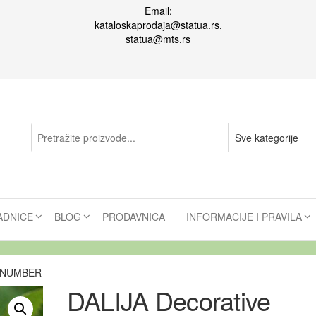
Email:
kataloskaprodaja@statua.rs,
statua@mts.rs
ADNICE
BLOG
PRODAVNICA
INFORMACIJE I PRAVILA
Y NUMBER
DALIJA Decorative