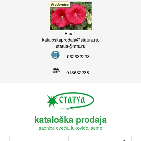
Email:
kataloskaprodaja@statua.rs,
statua@mts.rs
062632238
013632238
kataloška prodaja
sadnice cveća, lukovice, seme