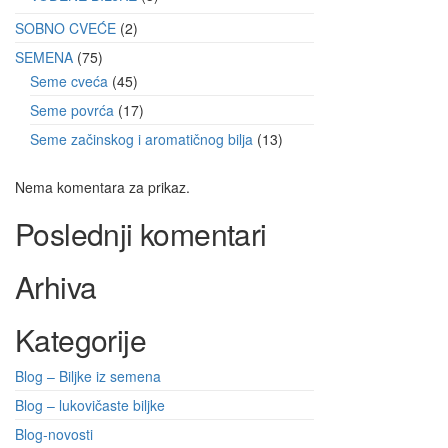
SOBNO CVEĆE
2
SEMENA
75
Seme cveća
45
Seme povrća
17
Seme začinskog i aromatičnog bilja
13
Nema komentara za prikaz.
Poslednji komentari
Arhiva
Kategorije
Blog – Biljke iz semena
Blog – lukovičaste biljke
Blog-novosti