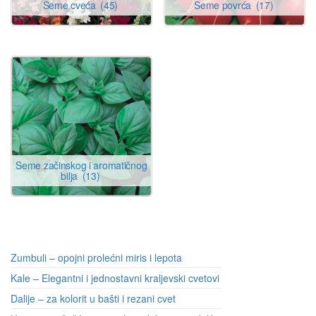
Seme cveća
(45)
Seme povrća
(17)
Seme začinskog i aromatičnog
bilja
(13)
Zumbuli – opojni prolećni miris i lepota
Kale – Elegantni i jednostavni kraljevski cvetovi
Dalije – za kolorit u bašti i rezani cvet