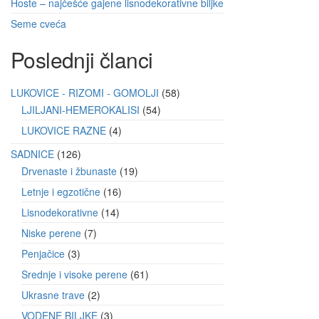
Hoste – najčešće gajene lisnodekorativne biljke
Seme cveća
Poslednji članci
LUKOVICE - RIZOMI - GOMOLJI
58
LJILJANI-HEMEROKALISI
54
LUKOVICE RAZNE
4
SADNICE
126
Drvenaste i žbunaste
19
Letnje i egzotične
16
Lisnodekorativne
14
Niske perene
7
Penjačice
3
Srednje i visoke perene
61
Ukrasne trave
2
VODENE BILJKE
3