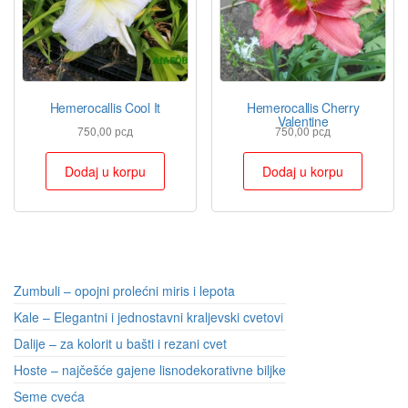
Hemerocallis Cool It
Hemerocallis Cherry
Valentine
750,00
рсд
750,00
рсд
Dodaj u korpu
Dodaj u korpu
Zumbuli – opojni prolećni miris i lepota
Kale – Elegantni i jednostavni kraljevski cvetovi
Dalije – za kolorit u bašti i rezani cvet
Hoste – najčešće gajene lisnodekorativne biljke
Seme cveća