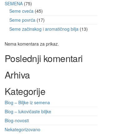
SEMENA
75
Seme cveća
45
Seme povrća
17
Seme začinskog i aromatičnog bilja
13
Nema komentara za prikaz.
Poslednji komentari
Arhiva
Kategorije
Blog – Biljke iz semena
Blog – lukovičaste biljke
Blog-novosti
Nekategorizovano