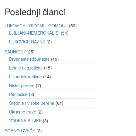
Poslednji članci
LUKOVICE - RIZOMI - GOMOLJI
56
LJILJANI-HEMEROKALISI
54
LUKOVICE RAZNE
2
SADNICE
125
Drvenaste i žbunaste
19
Letnje i egzotične
15
Lisnodekorativne
14
Niske perene
7
Penjačice
3
Srednje i visoke perene
61
Ukrasne trave
2
VODENE BILJKE
3
SOBNO CVEĆE
2