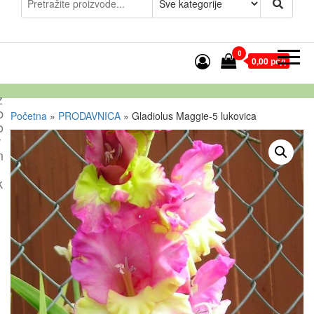
0
0,00 рсд
z
b
Početna
»
PRODAVNICA
»
Gladiolus Maggie-5 lukovica
o
r
n
k