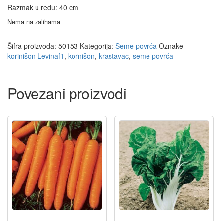
Razmak u redu: 40 cm
Nema na zalihama
Šifra proizvoda:
50153
Kategorija:
Seme povrća
Oznake:
korinišon Levinaf1
,
kornišon
,
krastavac
,
seme povrća
Povezani proizvodi