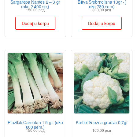
Šargarepa Nantes 2 – 3 gr
Blitva Srebrnolisna 13gr -(
(oko 2.400 se,)
oko 780 sem)
150,00
рсд
200,00
рсд
Dodaj u korpu
Dodaj u korpu
Praziluk Carentan 1,5 gr. (oko
Karfiol Snežna grudva 0,7gr
600 sem.)
150,00
рсд
100,00
рсд