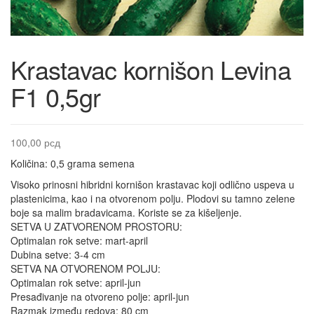
Krastavac kornišon Levina
F1 0,5gr
100,00
рсд
Količina: 0,5 grama semena
Visoko prinosni hibridni kornišon krastavac koji odlično uspeva u
plastenicima, kao i na otvorenom polju. Plodovi su tamno zelene
boje sa malim bradavicama. Koriste se za kišeljenje.
SETVA U ZATVORENOM PROSTORU:
Optimalan rok setve: mart-april
Dubina setve: 3-4 cm
SETVA NA OTVORENOM POLJU:
Optimalan rok setve: april-jun
Presađivanje na otvoreno polje: april-jun
Razmak između redova: 80 cm