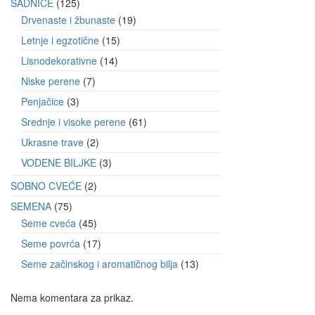
SADNICE
125
Drvenaste i žbunaste
19
Letnje i egzotične
15
Lisnodekorativne
14
Niske perene
7
Penjačice
3
Srednje i visoke perene
61
Ukrasne trave
2
VODENE BILJKE
3
SOBNO CVEĆE
2
SEMENA
75
Seme cveća
45
Seme povrća
17
Seme začinskog i aromatičnog bilja
13
Nema komentara za prikaz.