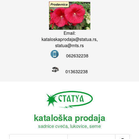
Email:
kataloskaprodaja@statua.rs,
statua@mts.rs
062632238
013632238
kataloška prodaja
sadnice cveća, lukovice, seme