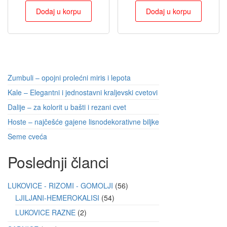
Dodaj u korpu
Dodaj u korpu
Zumbuli – opojni prolećni miris i lepota
Kale – Elegantni i jednostavni kraljevski cvetovi
Dalije – za kolorit u bašti i rezani cvet
Hoste – najčešće gajene lisnodekorativne biljke
Seme cveća
Poslednji članci
LUKOVICE - RIZOMI - GOMOLJI
56
LJILJANI-HEMEROKALISI
54
LUKOVICE RAZNE
2