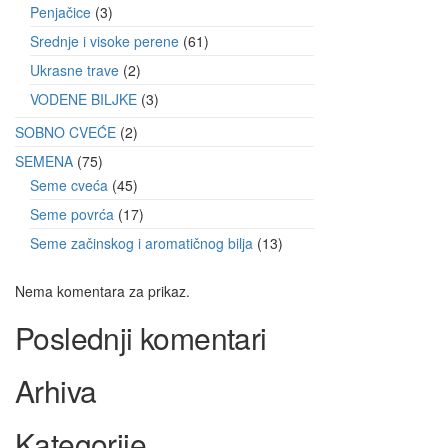
Penjačice
3
Srednje i visoke perene
61
Ukrasne trave
2
VODENE BILJKE
3
SOBNO CVEĆE
2
SEMENA
75
Seme cveća
45
Seme povrća
17
Seme začinskog i aromatičnog bilja
13
Nema komentara za prikaz.
Poslednji komentari
Arhiva
Kategorije