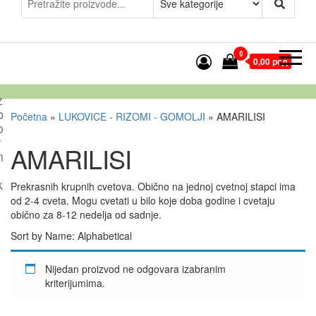
0
0,00 рсд
z
b
Početna
»
LUKOVICE - RIZOMI - GOMOLJI
»
AMARILISI
o
r
AMARILISI
n
k
Prekrasnih krupnih cvetova. Obično na jednoj cvetnoj stapci ima
od 2-4 cveta. Mogu cvetati u bilo koje doba godine i cvetaju
obično za 8-12 nedelja od sadnje.
Sort by Name: Alphabetical
Nijedan proizvod ne odgovara izabranim
kriterijumima.