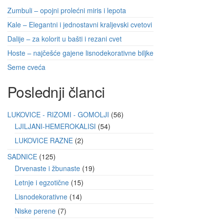
Zumbuli – opojni prolećni miris i lepota
Kale – Elegantni i jednostavni kraljevski cvetovi
Dalije – za kolorit u bašti i rezani cvet
Hoste – najčešće gajene lisnodekorativne biljke
Seme cveća
Poslednji članci
LUKOVICE - RIZOMI - GOMOLJI
56
LJILJANI-HEMEROKALISI
54
LUKOVICE RAZNE
2
SADNICE
125
Drvenaste i žbunaste
19
Letnje i egzotične
15
Lisnodekorativne
14
Niske perene
7