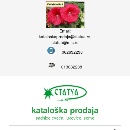
Email:
kataloskaprodaja@statua.rs,
statua@mts.rs
062632238
013632238
kataloška prodaja
sadnice cveća, lukovice, seme