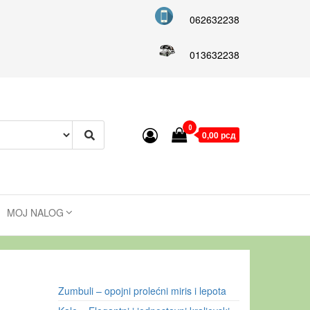
062632238
013632238
0
0,00 рсд
MOJ NALOG
Zumbuli – opojni prolećni miris i lepota