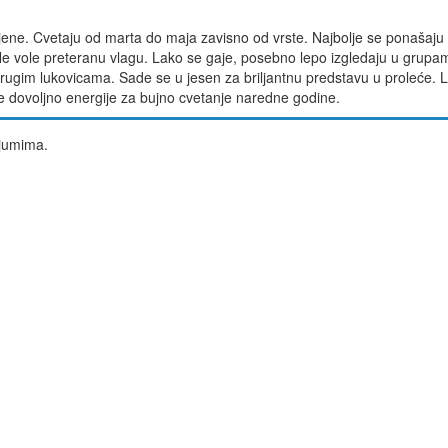
ajene. Cvetaju od marta do maja zavisno od vrste. Najbolje se ponašaju
e vole preteranu vlagu. Lako se gaje, posebno lepo izgledaju u grupa
ugim lukovicama. Sade se u jesen za briljantnu predstavu u proleće. L
le dovoljno energije za bujno cvetanje naredne godine.
ijumima.