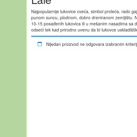
Najpopularnije lukovice cveća, simbol proleća, rado g
punom suncu, plodnom, dobro dreniranom zemljištu. N
10-15 posađenih lukovica ili u mešanim nasadima sa dr
odseći tek kad prirodno uvenu da bi lukovce uskladišti
Nijedan proizvod ne odgovara izabranim kriter