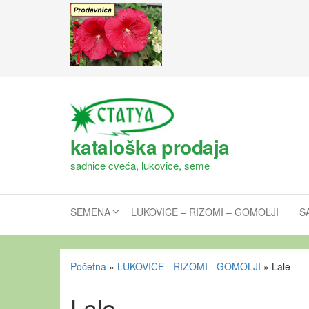
kataloška prodaja
sadnice cveća, lukovice, seme
SEMENA
LUKOVICE – RIZOMI – GOMOLJI
S
Početna
»
LUKOVICE - RIZOMI - GOMOLJI
»
Lale
Lale