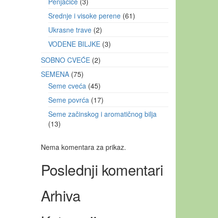
Penjačice
3
Srednje i visoke perene
61
Ukrasne trave
2
VODENE BILJKE
3
SOBNO CVEĆE
2
SEMENA
75
Seme cveća
45
Seme povrća
17
Seme začinskog i aromatičnog bilja
13
Nema komentara za prikaz.
Poslednji komentari
Arhiva