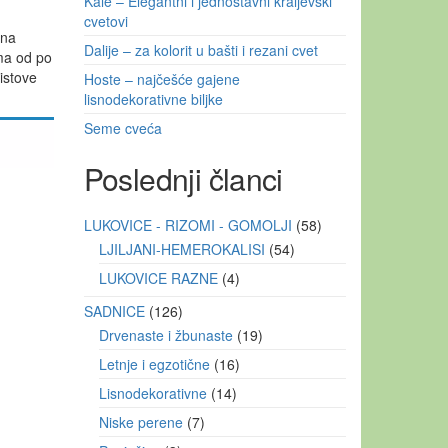
Kale – Elegantni i jednostavni kraljevski
cvetovi
 na
Dalije – za kolorit u bašti i rezani cvet
ma od po
istove
Hoste – najčešće gajene
lisnodekorativne biljke
Seme cveća
Poslednji članci
LUKOVICE - RIZOMI - GOMOLJI
58
LJILJANI-HEMEROKALISI
54
LUKOVICE RAZNE
4
SADNICE
126
Drvenaste i žbunaste
19
Letnje i egzotične
16
Lisnodekorativne
14
Niske perene
7