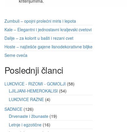
kriterijumima.
Zumbuli – opojni prolećni miris i lepota
Kale – Elegantni i jednostavni kraljevski cvetovi
Dalije – za kolorit u bašti i rezani cvet
Hoste – najčešće gajene lisnodekorativne biljke
Seme cveća
Poslednji članci
LUKOVICE - RIZOMI - GOMOLJI
58
LJILJANI-HEMEROKALISI
54
LUKOVICE RAZNE
4
SADNICE
126
Drvenaste i žbunaste
19
Letnje i egzotične
16