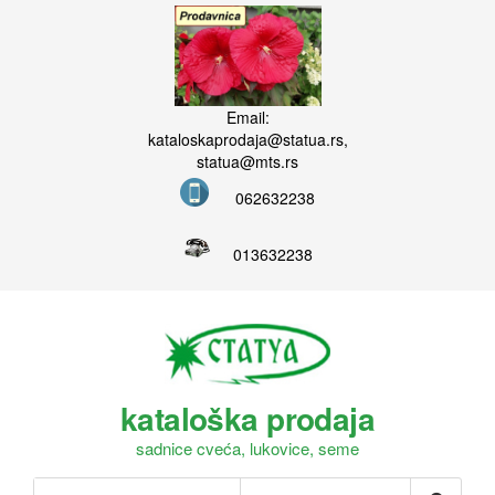
Email:
kataloskaprodaja@statua.rs,
statua@mts.rs
062632238
013632238
kataloška prodaja
sadnice cveća, lukovice, seme