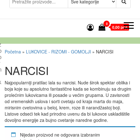
0
0,00 рсд
z
b
Početna
»
LUKOVICE - RIZOMI - GOMOLJI
»
NARCISI
o
r
NARCISI
n
k
Najpopularniji pratilac lala su narcisi. Nude širok spektar oblika i
boja koje su apsolutno fantastične kada se kombinuju sa drugim
prolećnim lukovicama ili posade u većim grupama. U zavisnosti
od vremenskih uslova i sorti cvetaju od kraja marta do maja,
mirisnim cvetovima u beloj, krem, roze ili narandžastoj boji.
Listove odseći tek kad prirodno uvenu da bi lukovce uskladištile
dovoljno energije za bujno cvetanje naredne godine.
Nijedan proizvod ne odgovara izabranim