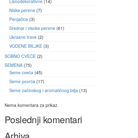
Lisnodekorativne
14
Niske perene
7
Penjačice
3
Srednje i visoke perene
61
Ukrasne trave
2
VODENE BILJKE
3
SOBNO CVEĆE
2
SEMENA
75
Seme cveća
45
Seme povrća
17
Seme začinskog i aromatičnog bilja
13
Nema komentara za prikaz.
Poslednji komentari
Arhiva