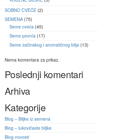
SOBNO CVEĆE
2
SEMENA
75
Seme cveća
45
Seme povrća
17
Seme začinskog i aromatičnog bilja
13
Nema komentara za prikaz.
Poslednji komentari
Arhiva
Kategorije
Blog – Biljke iz semena
Blog – lukovičaste biljke
Blog-novosti