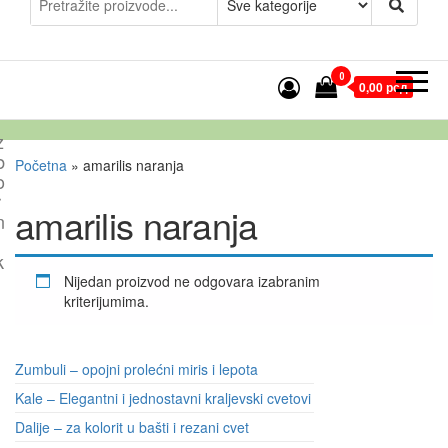
0
0,00 рсд
z
b
Početna
»
amarilis naranja
o
r
amarilis naranja
n
k
Nijedan proizvod ne odgovara izabranim
kriterijumima.
Zumbuli – opojni prolećni miris i lepota
Kale – Elegantni i jednostavni kraljevski cvetovi
Dalije – za kolorit u bašti i rezani cvet