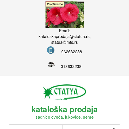
Email:
kataloskaprodaja@statua.rs,
statua@mts.rs
062632238
013632238
kataloška prodaja
sadnice cveća, lukovice, seme