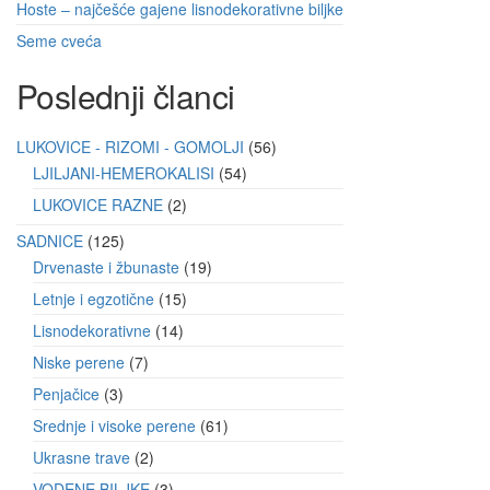
Hoste – najčešće gajene lisnodekorativne biljke
Seme cveća
Poslednji članci
LUKOVICE - RIZOMI - GOMOLJI
56
LJILJANI-HEMEROKALISI
54
LUKOVICE RAZNE
2
SADNICE
125
Drvenaste i žbunaste
19
Letnje i egzotične
15
Lisnodekorativne
14
Niske perene
7
Penjačice
3
Srednje i visoke perene
61
Ukrasne trave
2
VODENE BILJKE
3