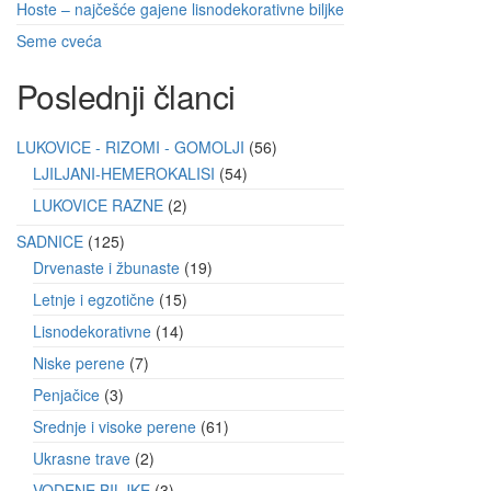
Hoste – najčešće gajene lisnodekorativne biljke
Seme cveća
Poslednji članci
LUKOVICE - RIZOMI - GOMOLJI
56
LJILJANI-HEMEROKALISI
54
LUKOVICE RAZNE
2
SADNICE
125
Drvenaste i žbunaste
19
Letnje i egzotične
15
Lisnodekorativne
14
Niske perene
7
Penjačice
3
Srednje i visoke perene
61
Ukrasne trave
2
VODENE BILJKE
3