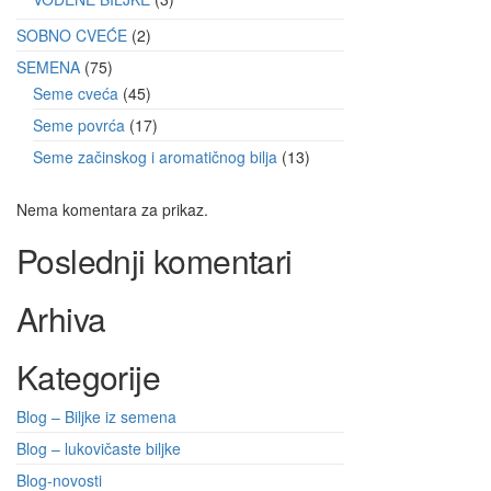
SOBNO CVEĆE
2
SEMENA
75
Seme cveća
45
Seme povrća
17
Seme začinskog i aromatičnog bilja
13
Nema komentara za prikaz.
Poslednji komentari
Arhiva
Kategorije
Blog – Biljke iz semena
Blog – lukovičaste biljke
Blog-novosti