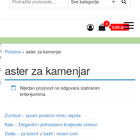
0
0,00 рсд
z
b
Početna
»
aster za kamenjar
o
r
aster za kamenjar
n
k
Nijedan proizvod ne odgovara izabranim
kriterijumima.
Zumbuli – opojni prolećni miris i lepota
Kale – Elegantni i jednostavni kraljevski cvetovi
Dalije – za kolorit u bašti i rezani cvet