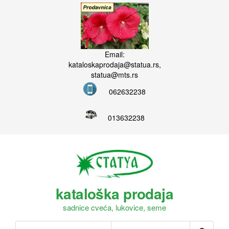
Email:
kataloskaprodaja@statua.rs,
statua@mts.rs
062632238
013632238
kataloška prodaja
sadnice cveća, lukovice, seme