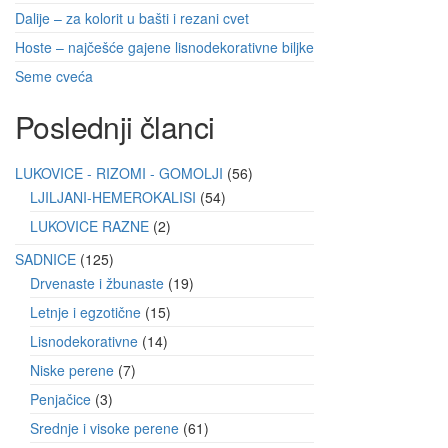
Dalije – za kolorit u bašti i rezani cvet
Hoste – najčešće gajene lisnodekorativne biljke
Seme cveća
Poslednji članci
LUKOVICE - RIZOMI - GOMOLJI
56
LJILJANI-HEMEROKALISI
54
LUKOVICE RAZNE
2
SADNICE
125
Drvenaste i žbunaste
19
Letnje i egzotične
15
Lisnodekorativne
14
Niske perene
7
Penjačice
3
Srednje i visoke perene
61