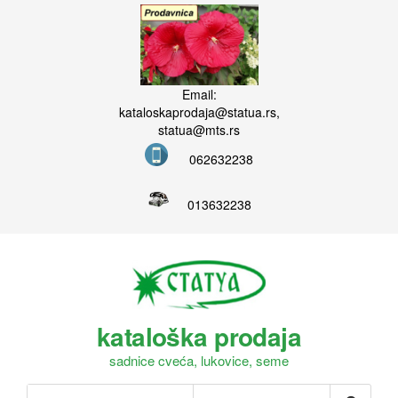
Email:
kataloskaprodaja@statua.rs,
statua@mts.rs
062632238
013632238
kataloška prodaja
sadnice cveća, lukovice, seme