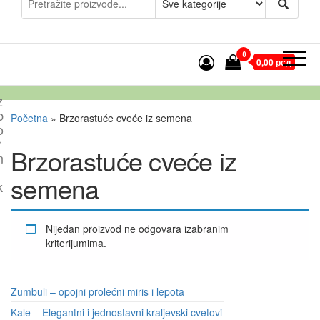
0
0,00 рсд
z
b
Početna
»
Brzorastuće cveće iz semena
o
r
Brzorastuće cveće iz
n
semena
k
Nijedan proizvod ne odgovara izabranim
kriterijumima.
Zumbuli – opojni prolećni miris i lepota
Kale – Elegantni i jednostavni kraljevski cvetovi