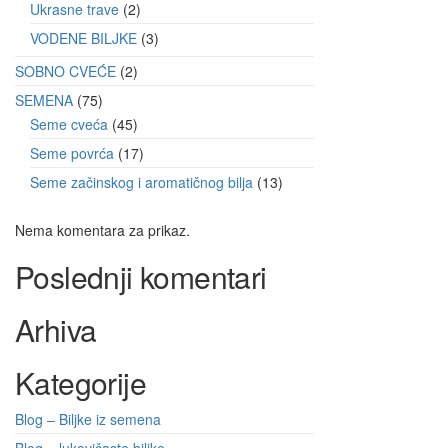
Ukrasne trave
2
VODENE BILJKE
3
SOBNO CVEĆE
2
SEMENA
75
Seme cveća
45
Seme povrća
17
Seme začinskog i aromatičnog bilja
13
Nema komentara za prikaz.
Poslednji komentari
Arhiva
Kategorije
Blog – Biljke iz semena