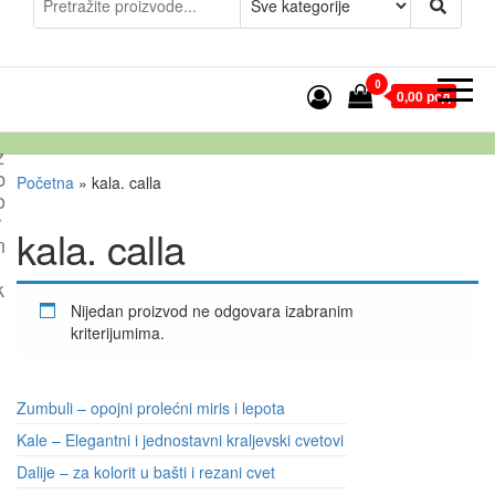
0
0,00 рсд
z
b
Početna
»
kala. calla
o
r
kala. calla
n
k
Nijedan proizvod ne odgovara izabranim
kriterijumima.
Zumbuli – opojni prolećni miris i lepota
Kale – Elegantni i jednostavni kraljevski cvetovi
Dalije – za kolorit u bašti i rezani cvet