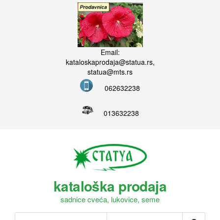
Email:
kataloskaprodaja@statua.rs,
statua@mts.rs
062632238
013632238
kataloška prodaja
sadnice cveća, lukovice, seme