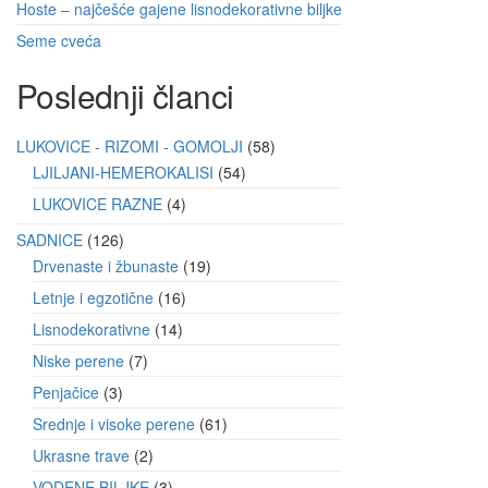
Hoste – najčešće gajene lisnodekorativne biljke
Seme cveća
Poslednji članci
LUKOVICE - RIZOMI - GOMOLJI
58
LJILJANI-HEMEROKALISI
54
LUKOVICE RAZNE
4
SADNICE
126
Drvenaste i žbunaste
19
Letnje i egzotične
16
Lisnodekorativne
14
Niske perene
7
Penjačice
3
Srednje i visoke perene
61
Ukrasne trave
2
VODENE BILJKE
3