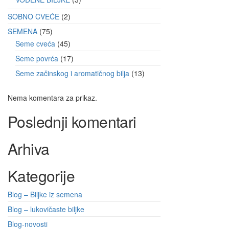
SOBNO CVEĆE
2
SEMENA
75
Seme cveća
45
Seme povrća
17
Seme začinskog i aromatičnog bilja
13
Nema komentara za prikaz.
Poslednji komentari
Arhiva
Kategorije
Blog – Biljke iz semena
Blog – lukovičaste biljke
Blog-novosti