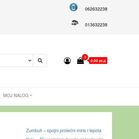
062632238
013632238
0
0,00 рсд
MOJ NALOG
Zumbuli – opojni prolećni miris i lepota