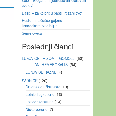
Kale – Elegantni i jednostavni kraljevski
cvetovi
Dalije – za kolorit u bašti i rezani cvet
Hoste – najčešće gajene
lisnodekorativne biljke
Seme cveća
Poslednji članci
LUKOVICE - RIZOMI - GOMOLJI
58
LJILJANI-HEMEROKALISI
54
LUKOVICE RAZNE
4
SADNICE
126
Drvenaste i žbunaste
19
Letnje i egzotične
16
Lisnodekorativne
14
Niske perene
7