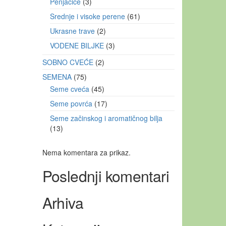
Penjačice
3
Srednje i visoke perene
61
Ukrasne trave
2
VODENE BILJKE
3
SOBNO CVEĆE
2
SEMENA
75
Seme cveća
45
Seme povrća
17
Seme začinskog i aromatičnog bilja
13
Nema komentara za prikaz.
Poslednji komentari
Arhiva