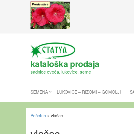
kataloška prodaja
sadnice cveća, lukovice, seme
SEMENA
LUKOVICE – RIZOMI – GOMOLJI
S
Početna
»
vlašac
vlašac