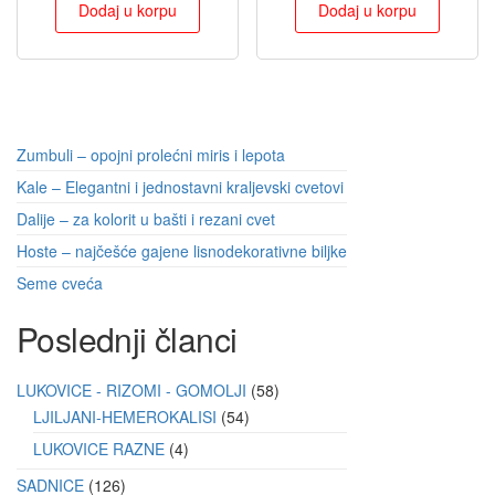
Dodaj u korpu
Dodaj u korpu
Zumbuli – opojni prolećni miris i lepota
Kale – Elegantni i jednostavni kraljevski cvetovi
Dalije – za kolorit u bašti i rezani cvet
Hoste – najčešće gajene lisnodekorativne biljke
Seme cveća
Poslednji članci
LUKOVICE - RIZOMI - GOMOLJI
58
LJILJANI-HEMEROKALISI
54
LUKOVICE RAZNE
4
SADNICE
126