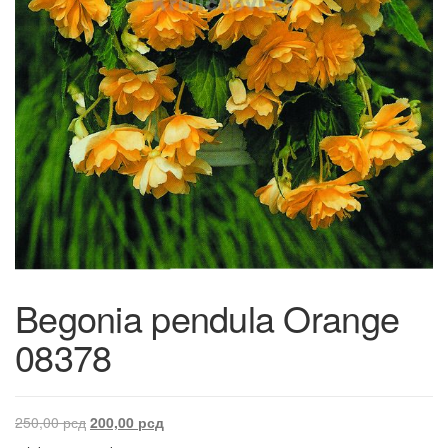
Begonia pendula Orange
08378
250,00
рсд
200,00
рсд