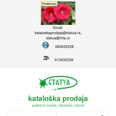
Email:
kataloskaprodaja@statua.rs,
statua@mts.rs
062632238
013632238
kataloška prodaja
sadnice cveća, lukovice, seme