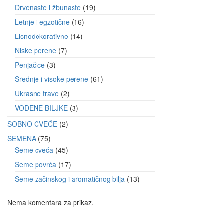
Drvenaste i žbunaste
19
Letnje i egzotične
16
Lisnodekorativne
14
Niske perene
7
Penjačice
3
Srednje i visoke perene
61
Ukrasne trave
2
VODENE BILJKE
3
SOBNO CVEĆE
2
SEMENA
75
Seme cveća
45
Seme povrća
17
Seme začinskog i aromatičnog bilja
13
Nema komentara za prikaz.