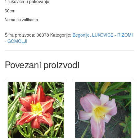
1 lukovica u pakovanju
60cm
Nema na zalihama
Šifra proizvoda:
08378
Kategorije:
Begonije
,
LUKOVICE - RIZOMI
- GOMOLJI
Povezani proizvodi