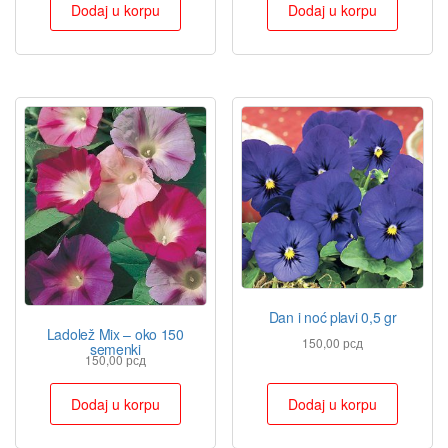
Dodaj u korpu
Dodaj u korpu
Dan i noć plavi 0,5 gr
Ladolež Mix – oko 150
150,00
рсд
semenki
150,00
рсд
Dodaj u korpu
Dodaj u korpu