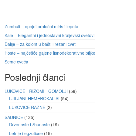
Zumbuli – opojni prolećni miris i lepota
Kale – Elegantni i jednostavni kraljevski cvetovi
Dalije – za kolorit u bašti i rezani cvet
Hoste – najčešće gajene lisnodekorativne biljke
Seme cveća
Poslednji članci
LUKOVICE - RIZOMI - GOMOLJI
56
LJILJANI-HEMEROKALISI
54
LUKOVICE RAZNE
2
SADNICE
125
Drvenaste i žbunaste
19
Letnje i egzotične
15