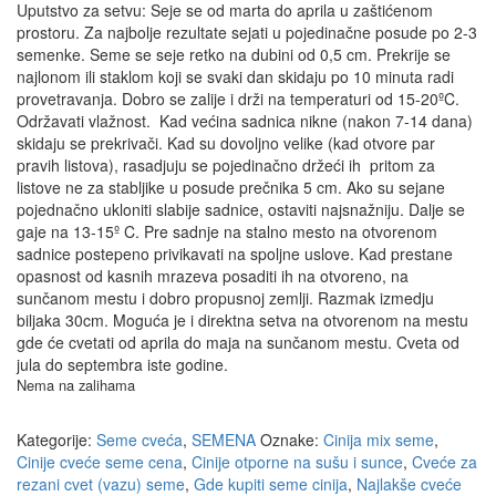
Uputstvo za setvu: Seje se od marta do aprila u zaštićenom
prostoru. Za najbolje rezultate sejati u pojedinačne posude po 2-3
semenke. Seme se seje retko na dubini od 0,5 cm. Prekrije se
najlonom ili staklom koji se svaki dan skidaju po 10 minuta radi
provetravanja. Dobro se zalije i drži na temperaturi od 15-20ºC.
Održavati vlažnost. Kad većina sadnica nikne (nakon 7-14 dana)
skidaju se prekrivači. Kad su dovoljno velike (kad otvore par
pravih listova), rasadjuju se pojedinačno držeći ih pritom za
listove ne za stabljike u posude prečnika 5 cm. Ako su sejane
pojednačno ukloniti slabije sadnice, ostaviti najsnažniju. Dalje se
gaje na 13-15º C. Pre sadnje na stalno mesto na otvorenom
sadnice postepeno privikavati na spoljne uslove. Kad prestane
opasnost od kasnih mrazeva posaditi ih na otvoreno, na
sunčanom mestu i dobro propusnoj zemlji. Razmak izmedju
biljaka 30cm. Moguća je i direktna setva na otvorenom na mestu
gde će cvetati od aprila do maja na sunčanom mestu. Cveta od
jula do septembra iste godine.
Nema na zalihama
Kategorije:
Seme cveća
,
SEMENA
Oznake:
Cinija mix seme
,
Cinije cveće seme cena
,
Cinije otporne na sušu i sunce
,
Cveće za
rezani cvet (vazu) seme
,
Gde kupiti seme cinija
,
Najlakše cveće