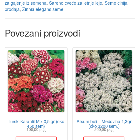
za gajenje iz semena
,
Šareno cveće za letnje leje
,
Seme cinija
prodaja
,
Zinnia elegans seme
Povezani proizvodi
Turski Karanfil Mix 0,5 gr (oko
Alisum beli – Medovina 1,3gr
450 sem)
(oko 3200 sem.)
100,00
рсд
200,00
рсд