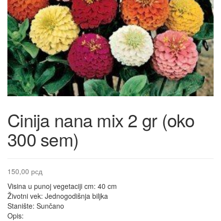
Cinija nana mix 2 gr (oko
300 sem)
150,00
рсд
Visina u punoj vegetaciji cm: 40 cm
Životni vek: Jednogodišnja biljka
Stanište: Sunčano
Opis: