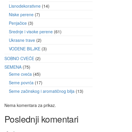
Lisnodekorativne
14
Niske perene
7
Penjačice
3
Srednje i visoke perene
61
Ukrasne trave
2
VODENE BILJKE
3
SOBNO CVEĆE
2
SEMENA
75
Seme cveća
45
Seme povrća
17
Seme začinskog i aromatičnog bilja
13
Nema komentara za prikaz.
Poslednji komentari