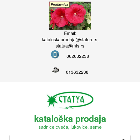
Email:
kataloskaprodaja@statua.rs,
statua@mts.rs
062632238
013632238
kataloška prodaja
sadnice cveća, lukovice, seme