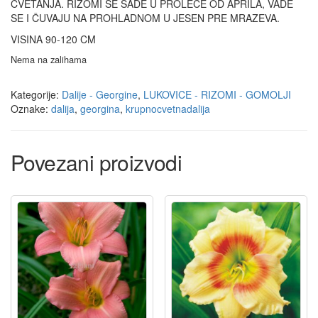
CVETANJA. RIZOMI SE SADE U PROLEĆE OD APRILA, VADE
SE I ČUVAJU NA PROHLADNOM U JESEN PRE MRAZEVA.
VISINA 90-120 CM
Nema na zalihama
Kategorije:
Dalije - Georgine
,
LUKOVICE - RIZOMI - GOMOLJI
Oznake:
dalija
,
georgina
,
krupnocvetnadalija
Povezani proizvodi