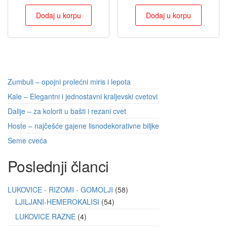
Dodaj u korpu
Dodaj u korpu
Zumbuli – opojni prolećni miris i lepota
Kale – Elegantni i jednostavni kraljevski cvetovi
Dalije – za kolorit u bašti i rezani cvet
Hoste – najčešće gajene lisnodekorativne biljke
Seme cveća
Poslednji članci
LUKOVICE - RIZOMI - GOMOLJI
58
LJILJANI-HEMEROKALISI
54
LUKOVICE RAZNE
4