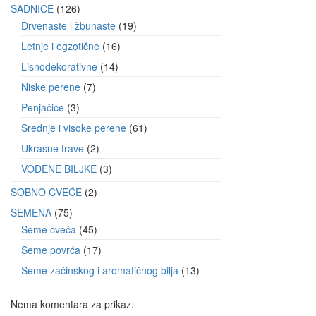
SADNICE
126
Drvenaste i žbunaste
19
Letnje i egzotične
16
Lisnodekorativne
14
Niske perene
7
Penjačice
3
Srednje i visoke perene
61
Ukrasne trave
2
VODENE BILJKE
3
SOBNO CVEĆE
2
SEMENA
75
Seme cveća
45
Seme povrća
17
Seme začinskog i aromatičnog bilja
13
Nema komentara za prikaz.