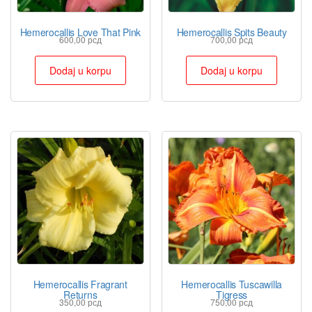
Hemerocallis Love That Pink
Hemerocallis Spits Beauty
600,00
рсд
700,00
рсд
Dodaj u korpu
Dodaj u korpu
Hemerocallis Fragrant
Hemerocallis Tuscawilla
Returns
Tigress
350,00
рсд
750,00
рсд