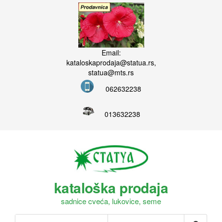
Email:
kataloskaprodaja@statua.rs,
statua@mts.rs
062632238
013632238
kataloška prodaja
sadnice cveća, lukovice, seme