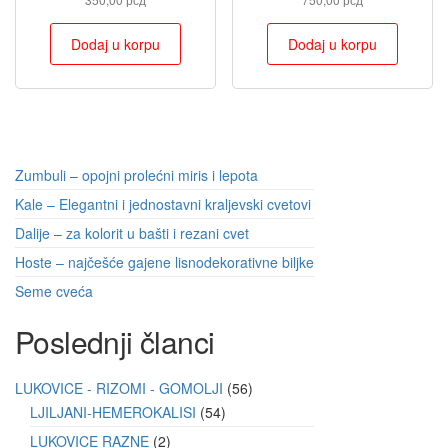
Dodaj u korpu
Dodaj u korpu
Zumbuli – opojni prolećni miris i lepota
Kale – Elegantni i jednostavni kraljevski cvetovi
Dalije – za kolorit u bašti i rezani cvet
Hoste – najčešće gajene lisnodekorativne biljke
Seme cveća
Poslednji članci
LUKOVICE - RIZOMI - GOMOLJI
56
LJILJANI-HEMEROKALISI
54
LUKOVICE RAZNE
2