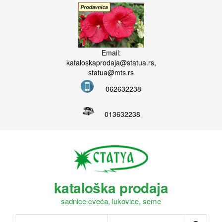
Email:
kataloskaprodaja@statua.rs,
statua@mts.rs
062632238
013632238
kataloška prodaja
sadnice cveća, lukovice, seme