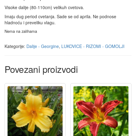
Visoke dalije (80-110cm) velikuh cvetova.
Imaju dug period cvetanja. Sade se od aprila. Ne podnose
hladnoću i preveliku vlagu.
Nema na zalihama
Kategorije:
Dalije - Georgine
,
LUKOVICE - RIZOMI - GOMOLJI
Povezani proizvodi