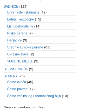
SADNICE
125
Drvenaste i žbunaste
19
Letnje i egzotične
15
Lisnodekorativne
14
Niske perene
7
Penjačice
3
Srednje i visoke perene
61
Ukrasne trave
2
VODENE BILJKE
3
SOBNO CVEĆE
2
SEMENA
75
Seme cveća
45
Seme povrća
17
Seme začinskog i aromatičnog bilja
13
Nema komentara za prikaz.