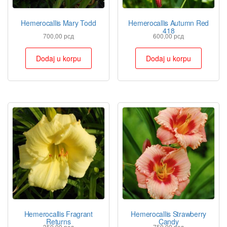
Hemerocallis Mary Todd
Hemerocallis Autumn Red
418
700,00
рсд
600,00
рсд
Dodaj u korpu
Dodaj u korpu
Hemerocallis Fragrant
Hemerocallis Strawberry
Returns
Candy
350,00
рсд
750,00
рсд