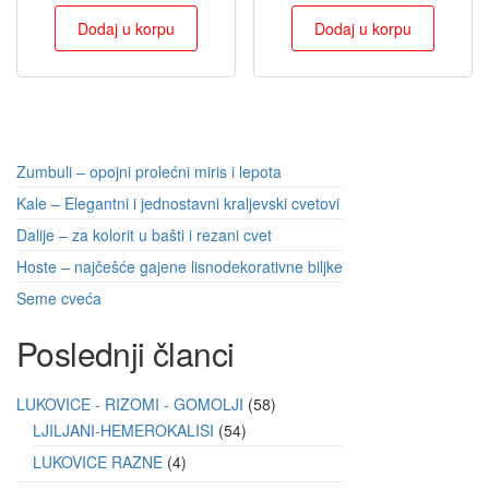
Dodaj u korpu
Dodaj u korpu
Zumbuli – opojni prolećni miris i lepota
Kale – Elegantni i jednostavni kraljevski cvetovi
Dalije – za kolorit u bašti i rezani cvet
Hoste – najčešće gajene lisnodekorativne biljke
Seme cveća
Poslednji članci
LUKOVICE - RIZOMI - GOMOLJI
58
LJILJANI-HEMEROKALISI
54
LUKOVICE RAZNE
4