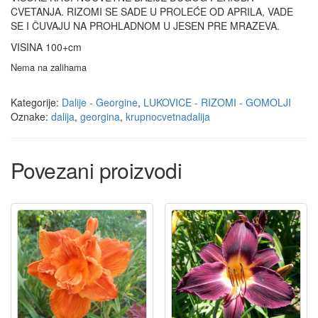
CVETANJA. RIZOMI SE SADE U PROLEĆE OD APRILA, VADE
SE I ČUVAJU NA PROHLADNOM U JESEN PRE MRAZEVA.
VISINA 100+cm
Nema na zalihama
Kategorije:
Dalije - Georgine
,
LUKOVICE - RIZOMI - GOMOLJI
Oznake:
dalija
,
georgina
,
krupnocvetnadalija
Povezani proizvodi