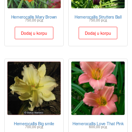
Hemerocallis Mary Brown
Hemerocallis Strutters Ball
750,00
рсд
750,00
рсд
Dodaj u korpu
Dodaj u korpu
Hemerocallis Big smile
Hemerocallis Love That Pink
700,00
рсд
600,00
рсд