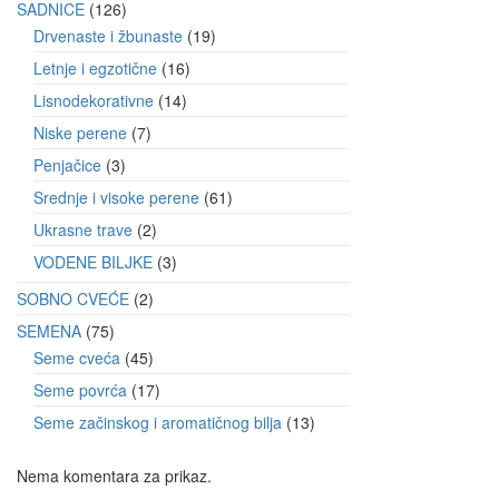
SADNICE
126
Drvenaste i žbunaste
19
Letnje i egzotične
16
Lisnodekorativne
14
Niske perene
7
Penjačice
3
Srednje i visoke perene
61
Ukrasne trave
2
VODENE BILJKE
3
SOBNO CVEĆE
2
SEMENA
75
Seme cveća
45
Seme povrća
17
Seme začinskog i aromatičnog bilja
13
Nema komentara za prikaz.