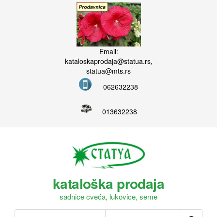
Email:
kataloskaprodaja@statua.rs,
statua@mts.rs
062632238
013632238
kataloška prodaja
sadnice cveća, lukovice, seme