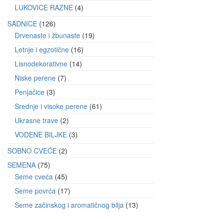
LUKOVICE RAZNE
4
SADNICE
126
Drvenaste i žbunaste
19
Letnje i egzotične
16
Lisnodekorativne
14
Niske perene
7
Penjačice
3
Srednje i visoke perene
61
Ukrasne trave
2
VODENE BILJKE
3
SOBNO CVEĆE
2
SEMENA
75
Seme cveća
45
Seme povrća
17
Seme začinskog i aromatičnog bilja
13