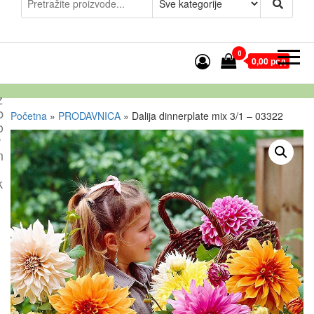
0
0,00 рсд
z
b
Početna
»
PRODAVNICA
»
Dalija dinnerplate mix 3/1 – 03322
o
r
n
k