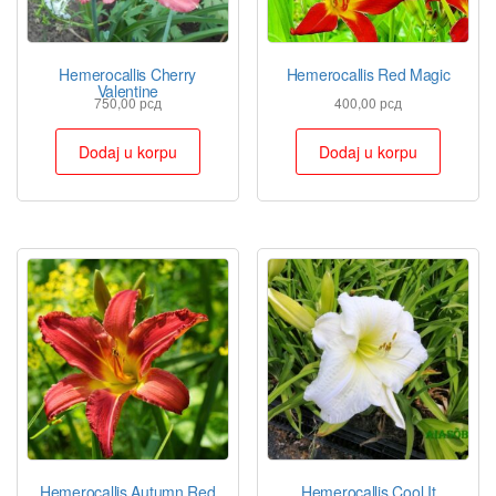
Hemerocallis Cherry
Hemerocallis Red Magic
Valentine
750,00
рсд
400,00
рсд
Dodaj u korpu
Dodaj u korpu
Hemerocallis Autumn Red
Hemerocallis Cool It