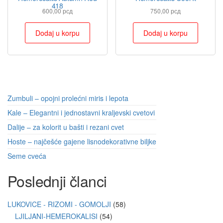
418
600,00
рсд
750,00
рсд
Dodaj u korpu
Dodaj u korpu
Zumbuli – opojni prolećni miris i lepota
Kale – Elegantni i jednostavni kraljevski cvetovi
Dalije – za kolorit u bašti i rezani cvet
Hoste – najčešće gajene lisnodekorativne biljke
Seme cveća
Poslednji članci
LUKOVICE - RIZOMI - GOMOLJI
58
LJILJANI-HEMEROKALISI
54