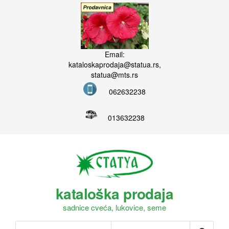
Email:
kataloskaprodaja@statua.rs,
statua@mts.rs
062632238
013632238
kataloška prodaja
sadnice cveća, lukovice, seme