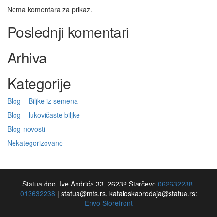
Nema komentara za prikaz.
Poslednji komentari
Arhiva
Kategorije
Blog – Biljke iz semena
Blog – lukovičaste biljke
Blog-novosti
Nekategorizovano
Statua doo, Ive Andrića 33, 26232 Starčevo
062632238.
013632238
|
statua@mts.rs, kataloskaprodaja@statua.rs:
Envo Storefront