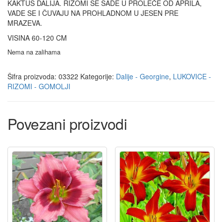
KAKTUS DALIJA. RIZOMI SE SADE U PROLEĆE OD APRILA,
VADE SE I ČUVAJU NA PROHLADNOM U JESEN PRE
MRAZEVA.
VISINA 60-120 CM
Nema na zalihama
Šifra proizvoda:
03322
Kategorije:
Dalije - Georgine
,
LUKOVICE -
RIZOMI - GOMOLJI
Povezani proizvodi