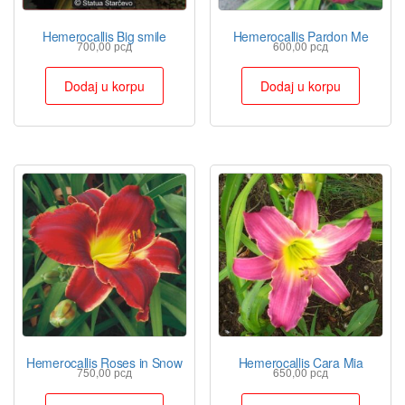
Hemerocallis Big smile
Hemerocallis Pardon Me
700,00
рсд
600,00
рсд
Dodaj u korpu
Dodaj u korpu
Hemerocallis Roses in Snow
Hemerocallis Cara Mia
750,00
рсд
650,00
рсд