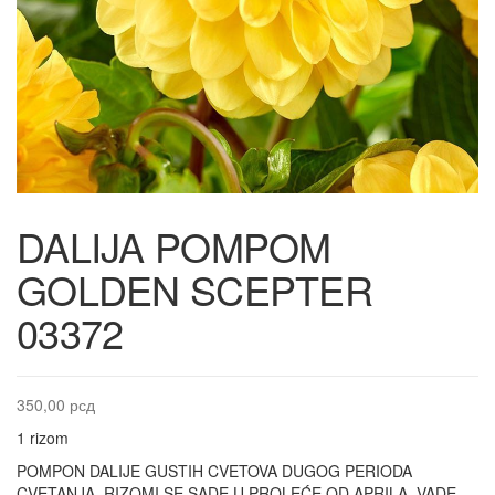
DALIJA POMPOM
GOLDEN SCEPTER
03372
350,00
рсд
1 rizom
POMPON DALIJE GUSTIH CVETOVA DUGOG PERIODA
CVETANJA. RIZOMI SE SADE U PROLEĆE OD APRILA, VADE