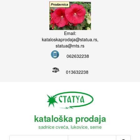
Email:
kataloskaprodaja@statua.rs,
statua@mts.rs
062632238
013632238
kataloška prodaja
sadnice cveća, lukovice, seme