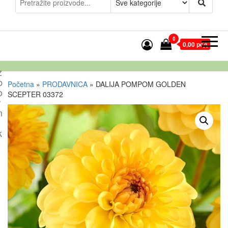
0
0,00 рсд
z
b
Početna
»
PRODAVNICA
»
DALIJA POMPOM GOLDEN
o
SCEPTER 03372
r
n
k