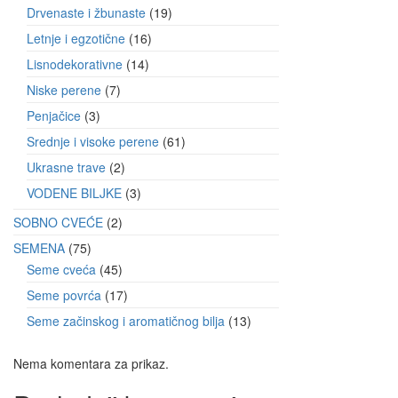
Drvenaste i žbunaste
19
Letnje i egzotične
16
Lisnodekorativne
14
Niske perene
7
Penjačice
3
Srednje i visoke perene
61
Ukrasne trave
2
VODENE BILJKE
3
SOBNO CVEĆE
2
SEMENA
75
Seme cveća
45
Seme povrća
17
Seme začinskog i aromatičnog bilja
13
Nema komentara za prikaz.