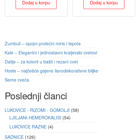
Dodaj u korpu
Dodaj u korpu
Zumbuli – opojni prolećni miris i lepota
Kale – Elegantni i jednostavni kraljevski cvetovi
Dalije – za kolorit u bašti i rezani cvet
Hoste – najčešće gajene lisnodekorativne biljke
Seme cveća
Poslednji članci
LUKOVICE - RIZOMI - GOMOLJI
58
LJILJANI-HEMEROKALISI
54
LUKOVICE RAZNE
4
SADNICE
126