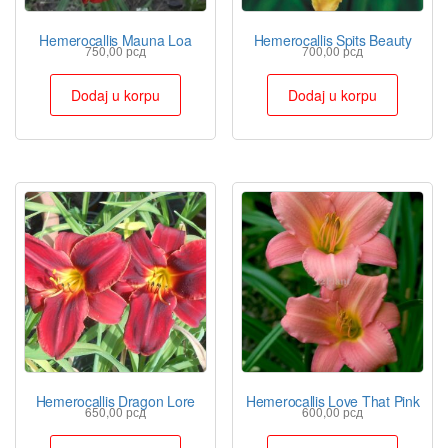
Hemerocallis Mauna Loa
Hemerocallis Spits Beauty
750,00
рсд
700,00
рсд
Dodaj u korpu
Dodaj u korpu
Hemerocallis Dragon Lore
Hemerocallis Love That Pink
650,00
рсд
600,00
рсд