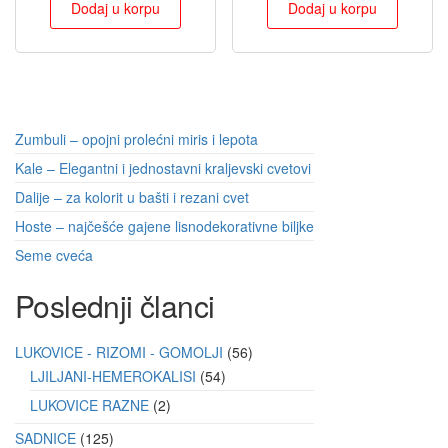
Dodaj u korpu
Dodaj u korpu
Zumbuli – opojni prolećni miris i lepota
Kale – Elegantni i jednostavni kraljevski cvetovi
Dalije – za kolorit u bašti i rezani cvet
Hoste – najčešće gajene lisnodekorativne biljke
Seme cveća
Poslednji članci
LUKOVICE - RIZOMI - GOMOLJI
56
LJILJANI-HEMEROKALISI
54
LUKOVICE RAZNE
2
SADNICE
125