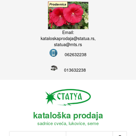
Email:
kataloskaprodaja@statua.rs,
statua@mts.rs
062632238
013632238
kataloška prodaja
sadnice cveća, lukovice, seme