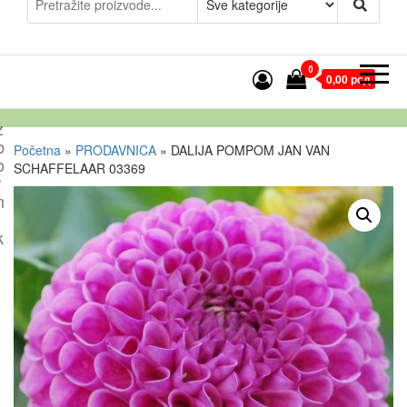
0
0,00 рсд
z
b
Početna
»
PRODAVNICA
»
DALIJA POMPOM JAN VAN
o
SCHAFFELAAR 03369
r
n
k