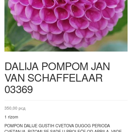
DALIJA POMPOM JAN
VAN SCHAFFELAAR
03369
350,00
рсд
1 rizom
POMPON DALIJE GUSTIH CVETOVA DUGOG PERIODA
CVETANJA. RIZOMI SE SADE U PROLEĆE OD APRILA, VADE