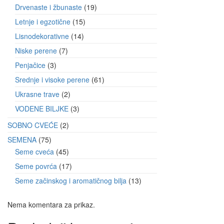
Drvenaste i žbunaste
19
Letnje i egzotične
15
Lisnodekorativne
14
Niske perene
7
Penjačice
3
Srednje i visoke perene
61
Ukrasne trave
2
VODENE BILJKE
3
SOBNO CVEĆE
2
SEMENA
75
Seme cveća
45
Seme povrća
17
Seme začinskog i aromatičnog bilja
13
Nema komentara za prikaz.