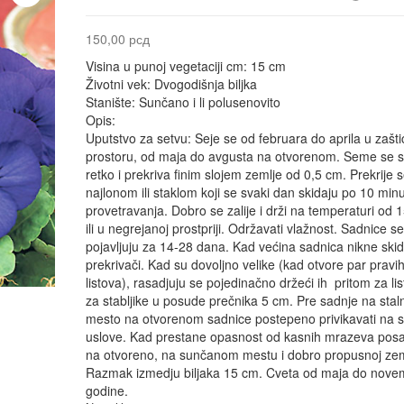
150,00
рсд
Visina u punoj vegetaciji cm: 15 cm
Životni vek: Dvogodišnja biljka
Stanište: Sunčano i li polusenovito
Opis:
Uputstvo za setvu: Seje se od februara do aprila u zaš
prostoru, od maja do avgusta na otvorenom. Seme se s
retko i prekriva finim slojem zemlje od 0,5 cm. Prekrije 
najlonom ili staklom koji se svaki dan skidaju po 10 minu
provetravanja. Dobro se zalije i drži na temperaturi od 
ili u negrejanoj prostpriji. Održavati vlažnost. Sadnice s
pojavljuju za 14-28 dana. Kad većina sadnica nikne skid
prekrivači. Kad su dovoljno velike (kad otvore par pravi
listova), rasadjuju se pojedinačno držeći ih pritom za li
za stabljike u posude prečnika 5 cm. Pre sadnje na stal
mesto na otvorenom sadnice postepeno privikavati na s
uslove. Kad prestane opasnost od kasnih mrazeva posad
na otvoreno, na sunčanom mestu i dobro propusnoj zeml
Razmak izmedju biljaka 15 cm. Cveta od maja do nove
godine.