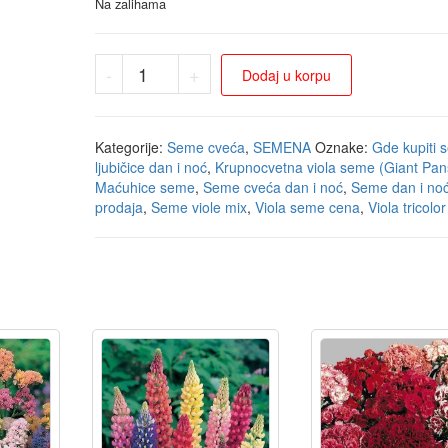
Na zalihama
-
+
Dodaj u korpu
Kategorije:
Seme cveća
,
SEMENA
Oznake:
Gde kupiti 
ljubičice dan i noć
,
Krupnocvetna viola seme (Giant Pan
Maćuhice seme
,
Seme cveća dan i noć
,
Seme dan i no
prodaja
,
Seme viole mix
,
Viola seme cena
,
Viola tricolo