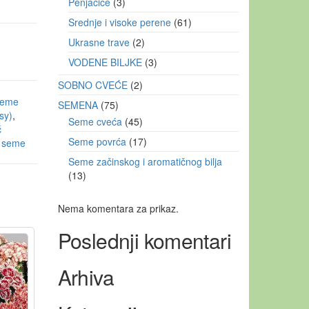
Penjačice
3
Srednje i visoke perene
61
Ukrasne trave
2
VODENE BILJKE
3
SOBNO CVEĆE
2
seme
SEMENA
75
sy)
,
Seme cveća
45
ć
Seme povrća
17
r seme
Seme začinskog i aromatičnog bilja
13
Nema komentara za prikaz.
Poslednji komentari
Arhiva