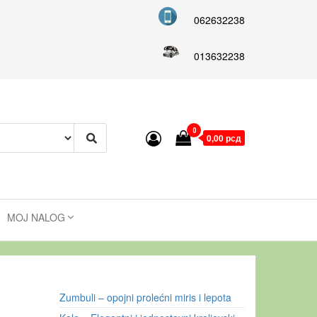
062632238
013632238
0
0,00 рсд
MOJ NALOG
Zumbuli – opojni prolećni miris i lepota