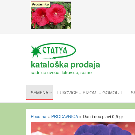
kataloška prodaja
sadnice cveća, lukovice, seme
SEMENA
LUKOVICE – RIZOMI – GOMOLJI
S
Početna
»
PRODAVNICA
»
Dan i noć plavi 0,5 gr