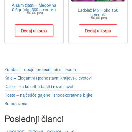
Alisum zlatni – Medovina
0,5gr (oko 500 semenki)
Ladolež Mix – oko 150
150,00
рсд
semenki
150,00
рсд
Dodaj u korpu
Dodaj u korpu
Zumbuli – opojni prolećni miris i lepota
Kale – Elegantni i jednostavni kraljevski cvetovi
Dalije – za kolorit u bašti i rezani cvet
Hoste – najčešće gajene lisnodekorativne biljke
Seme cveća
Poslednji članci
LUKOVICE - RIZOMI - GOMOLJI
58