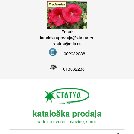
Email:
kataloskaprodaja@statua.rs,
statua@mts.rs
062632238
013632238
kataloška prodaja
sadnice cveća, lukovice, seme