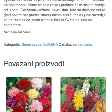
na otvorenom. Seme se seje retko i prekriva finim slojem zemlje
od 0,5cm. Održavati vlažnost. 14-21 dan. Kad su dovoljno velike
(kad otvore par pravih listova) tokom aprila, maja i juna razredjuju
se na razmak od 15cm izmedju biljaka.Cveta od juna do
septembra.
Nema na zalihama
Kategorije:
Seme cveća
,
SEMENA
Oznaka:
seme cveća
Povezani proizvodi