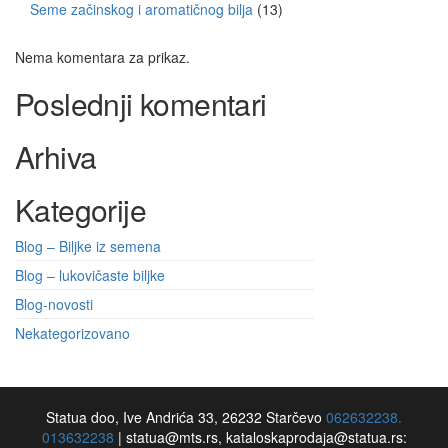
Seme začinskog i aromatičnog bilja
13
Nema komentara za prikaz.
Poslednji komentari
Arhiva
Kategorije
Blog – Biljke iz semena
Blog – lukovičaste biljke
Blog-novosti
Nekategorizovano
Statua doo, Ive Andrića 33, 26232 Starčevo
062632238.
013632238
|
statua@mts.rs, kataloskaprodaja@statua.rs: