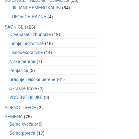
LJILJANI-HEMEROKALISI
54
LUKOVICE RAZNE
4
SADNICE
126
Drvenaste i žbunaste
19
Letnje i egzotične
16
Lisnodekorativne
14
Niske perene
7
Penjačice
3
Srednje i visoke perene
61
Ukrasne trave
2
VODENE BILJKE
3
SOBNO CVEĆE
2
SEMENA
75
Seme cveća
45
Seme povrća
17