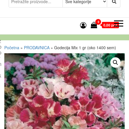
0
0,00 рсд
z
b
Početna
»
PRODAVNICA
»
Godecija Mix 1 gr (oko 1400 sem)
o
r
n
k