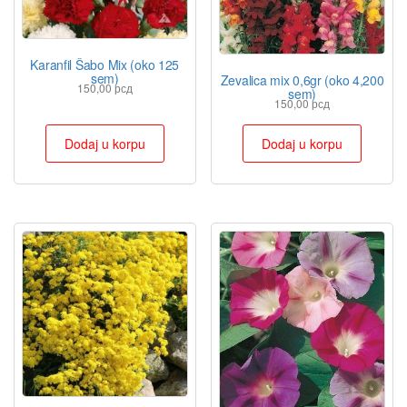
Karanfil Šabo Mix (oko 125
sem)
Zevalica mix 0,6gr (oko 4,200
150,00
рсд
sem)
150,00
рсд
Dodaj u korpu
Dodaj u korpu