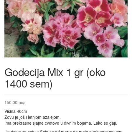
Godecija Mix 1 gr (oko
1400 sem)
150,00
рсд
Visina 40cm
Zovu je još i letnjom azalejom.
Ima prekrasne sjajne cvetove u divnim bojama. Lako se gaji.
Uputstvo za setvu: Seje se od marta do maja direktnom setvom