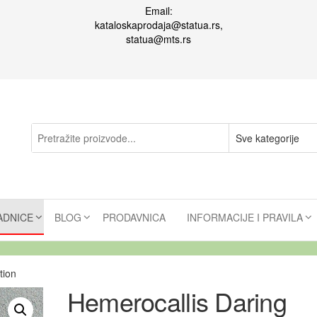
Email:
kataloskaprodaja@statua.rs,
statua@mts.rs
ADNICE
BLOG
PRODAVNICA
INFORMACIJE I PRAVILA
tion
Hemerocallis Daring