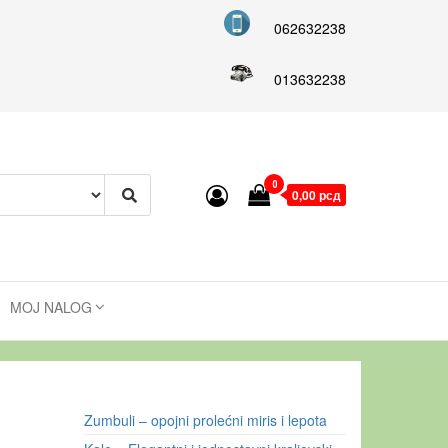
062632238
013632238
0
0,00 рсд
MOJ NALOG
Zumbuli – opojni prolećni miris i lepota