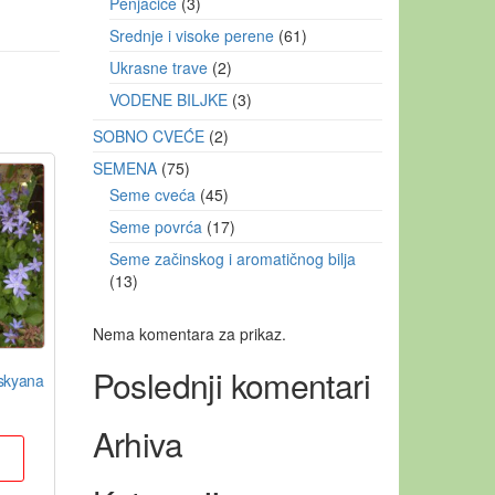
Penjačice
3
Srednje i visoke perene
61
Ukrasne trave
2
VODENE BILJKE
3
SOBNO CVEĆE
2
SEMENA
75
Seme cveća
45
Seme povrća
17
Seme začinskog i aromatičnog bilja
13
Nema komentara za prikaz.
Poslednji komentari
skyana
Arhiva
u