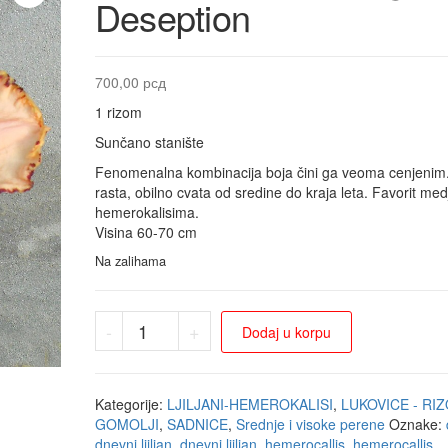
Deseption
700,00
рсд
1 rizom
Sunčano stanište
Fenomenalna kombinacija boja čini ga veoma cenjenim
rasta, obilno cvata od sredine do kraja leta. Favorit med
hemerokalisima.
Visina 60-70 cm
Na zalihama
-
+
Dodaj u korpu
Kategorije:
LJILJANI-HEMEROKALISI
,
LUKOVICE - RIZ
GOMOLJI
,
SADNICE
,
Srednje i visoke perene
Oznake:
dnevni ljiljan
,
dnevni ljiljan. hemerocallis
,
hemerocallis
,