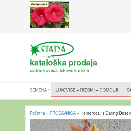
kataloška prodaja
sadnice cveća, lukovice, seme
SEMENA
LUKOVICE – RIZOMI – GOMOLJI
S
Početna
»
PRODAVNICA
»
Hemerocallis Daring Desep