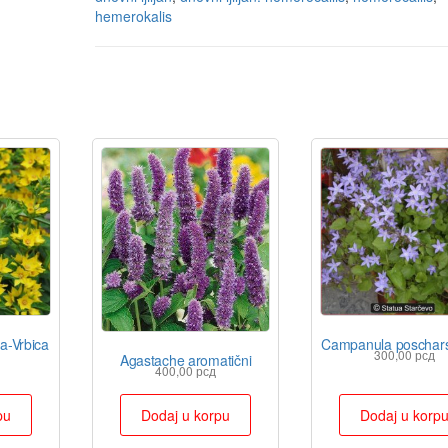
hemerokalis
a-Vrbica
Campanula poschar
300,00
рсд
Agastache aromatični
400,00
рсд
pu
Dodaj u korpu
Dodaj u korp