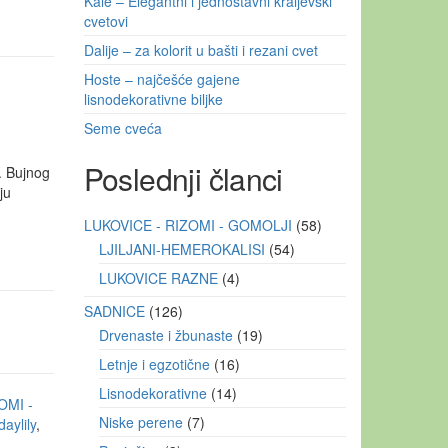
Kale – Elegantni i jednostavni kraljevski
cvetovi
Dalije – za kolorit u bašti i rezani cvet
Hoste – najčešće gajene
lisnodekorativne biljke
Seme cveća
Poslednji članci
. Bujnog
ju
LUKOVICE - RIZOMI - GOMOLJI
58
LJILJANI-HEMEROKALISI
54
LUKOVICE RAZNE
4
SADNICE
126
Drvenaste i žbunaste
19
Letnje i egzotične
16
Lisnodekorativne
14
OMI -
Niske perene
7
daylily
,