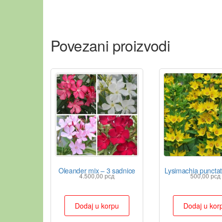
Povezani proizvodi
Oleander mix – 3 sadnice
Lysimachia punctat
4.500,00
рсд
500,00
рсд
Dodaj u korpu
Dodaj u kor