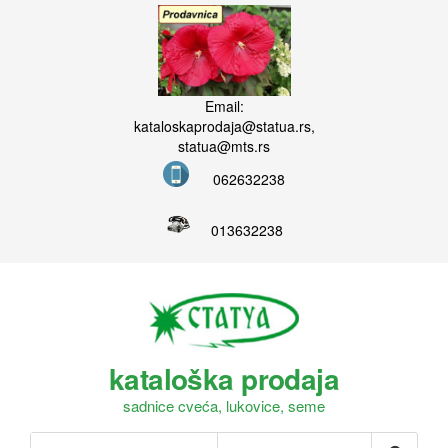
Email:
kataloskaprodaja@statua.rs,
statua@mts.rs
062632238
013632238
kataloška prodaja
sadnice cveća, lukovice, seme