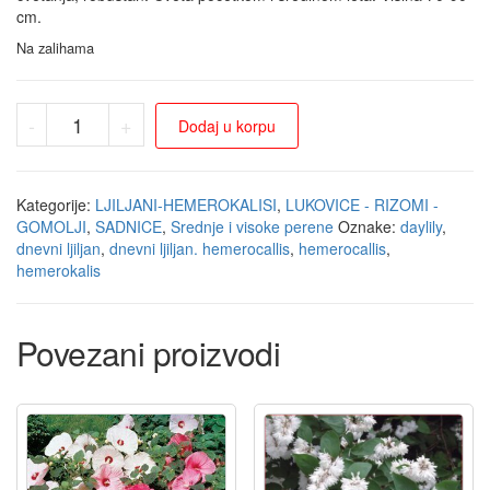
cm.
Na zalihama
-
+
Dodaj u korpu
Kategorije:
LJILJANI-HEMEROKALISI
,
LUKOVICE - RIZOMI -
GOMOLJI
,
SADNICE
,
Srednje i visoke perene
Oznake:
daylily
,
dnevni ljiljan
,
dnevni ljiljan. hemerocallis
,
hemerocallis
,
hemerokalis
Povezani proizvodi