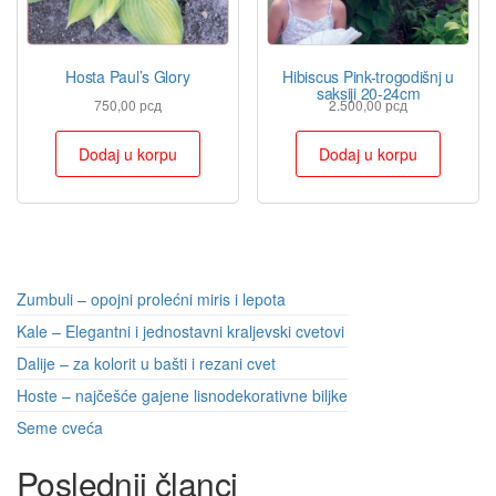
Hosta Paul’s Glory
Hibiscus Pink-trogodišnj u
saksiji 20-24cm
750,00
рсд
2.500,00
рсд
Dodaj u korpu
Dodaj u korpu
Zumbuli – opojni prolećni miris i lepota
Kale – Elegantni i jednostavni kraljevski cvetovi
Dalije – za kolorit u bašti i rezani cvet
Hoste – najčešće gajene lisnodekorativne biljke
Seme cveća
Poslednji članci