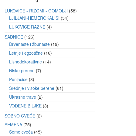
LUKOVICE - RIZOMI - GOMOLJI
58
LJILJANI-HEMEROKALISI
54
LUKOVICE RAZNE
4
SADNICE
126
Drvenaste i žbunaste
19
Letnje i egzotične
16
Lisnodekorativne
14
Niske perene
7
Penjačice
3
Srednje i visoke perene
61
Ukrasne trave
2
VODENE BILJKE
3
SOBNO CVEĆE
2
SEMENA
75
Seme cveća
45