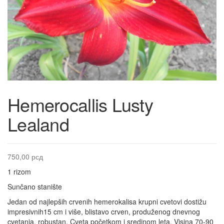
Hemerocallis Lusty
Lealand
750,00
рсд
1 rizom
Sunčano stanište
Jedan od najlepših crvenih hemerokalisa krupni cvetovi dostižu
impresivnih15 cm i više, blistavo crven, produženog dnevnog
cvetanja, robustan. Cveta početkom i sredinom leta. Visina 70-90