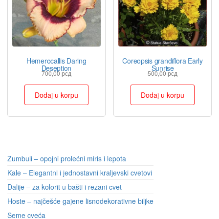
Hemerocallis Daring
Coreopsis grandiflora Early
Deseption
Sunrise
700,00
рсд
500,00
рсд
Dodaj u korpu
Dodaj u korpu
Zumbuli – opojni prolećni miris i lepota
Kale – Elegantni i jednostavni kraljevski cvetovi
Dalije – za kolorit u bašti i rezani cvet
Hoste – najčešće gajene lisnodekorativne biljke
Seme cveća