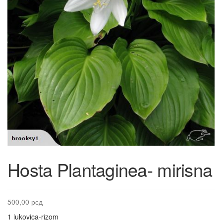
Hosta Plantaginea- mirisna
500,00
рсд
1 lukovica-rizom