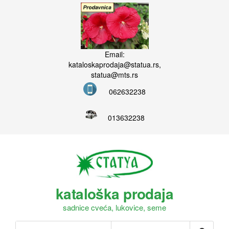
Email:
kataloskaprodaja@statua.rs,
statua@mts.rs
062632238
013632238
kataloška prodaja
sadnice cveća, lukovice, seme