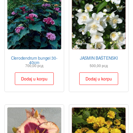
Clerodendrum bungei 30-
JASMIN BAŠTENSKI
40cm
700,00
рсд
500,00
рсд
Dodaj u korpu
Dodaj u korpu