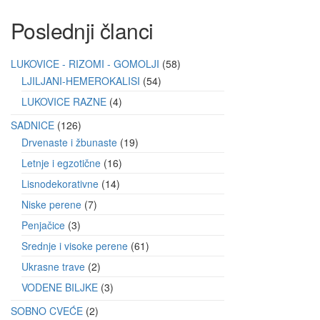
Poslednji članci
LUKOVICE - RIZOMI - GOMOLJI
58
LJILJANI-HEMEROKALISI
54
LUKOVICE RAZNE
4
SADNICE
126
Drvenaste i žbunaste
19
Letnje i egzotične
16
Lisnodekorativne
14
Niske perene
7
Penjačice
3
Srednje i visoke perene
61
Ukrasne trave
2
VODENE BILJKE
3
SOBNO CVEĆE
2