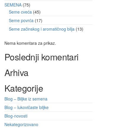
SEMENA
75
Seme cveća
45
Seme povrća
17
Seme začinskog i aromatičnog bilja
13
Nema komentara za prikaz.
Poslednji komentari
Arhiva
Kategorije
Blog – Biljke iz semena
Blog – lukovičaste biljke
Blog-novosti
Nekategorizovano