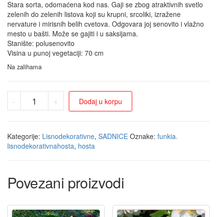
Stara sorta, odomaćena kod nas. Gaji se zbog atraktivnih svetlo
zelenih do zelenih listova koji su krupni, srcoliki, izražene
nervature i mirisnih belih cvetova. Odgovara joj senovito i vlažno
mesto u bašti. Može se gajiti i u saksijama.
Stanište: polusenovito
Visina u punoj vegetaciji: 70 cm
Na zalihama
-
+
Dodaj u korpu
Kategorije:
Lisnodekorativne
,
SADNICE
Oznake:
funkia.
lisnodekorativnahosta
,
hosta
Povezani proizvodi