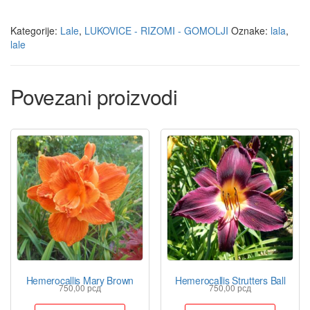
Kategorije:
Lale
,
LUKOVICE - RIZOMI - GOMOLJI
Oznake:
lala
,
lale
Povezani proizvodi
Hemerocallis Mary Brown
Hemerocallis Strutters Ball
750,00
рсд
750,00
рсд