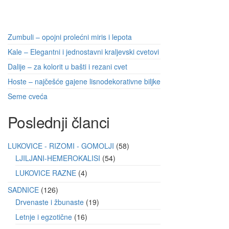
Zumbuli – opojni prolećni miris i lepota
Kale – Elegantni i jednostavni kraljevski cvetovi
Dalije – za kolorit u bašti i rezani cvet
Hoste – najčešće gajene lisnodekorativne biljke
Seme cveća
Poslednji članci
LUKOVICE - RIZOMI - GOMOLJI
58
LJILJANI-HEMEROKALISI
54
LUKOVICE RAZNE
4
SADNICE
126
Drvenaste i žbunaste
19
Letnje i egzotične
16