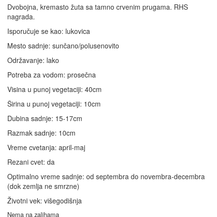
Dvobojna, kremasto žuta sa tamno crvenim prugama. RHS
nagrada.
Isporučuje se kao: lukovica
Mesto sadnje: sunčano/polusenovito
Održavanje: lako
Potreba za vodom: prosečna
Visina u punoj vegetaciji: 40cm
Širina u punoj vegetaciji: 10cm
Dubina sadnje: 15-17cm
Razmak sadnje: 10cm
Vreme cvetanja: april-maj
Rezani cvet: da
Optimalno vreme sadnje: od septembra do novembra-decembra
(dok zemlja ne smrzne)
Životni vek: višegodišnja
Nema na zalihama