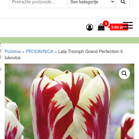
0
0,00 рсд
z
b
Početna
»
PRODAVNICA
»
Lala Triumph Grand Perfection-5
o
lukovica
r
n
k