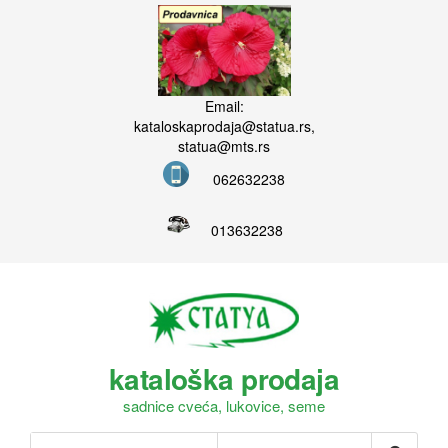
Email:
kataloskaprodaja@statua.rs,
statua@mts.rs
062632238
013632238
kataloška prodaja
sadnice cveća, lukovice, seme