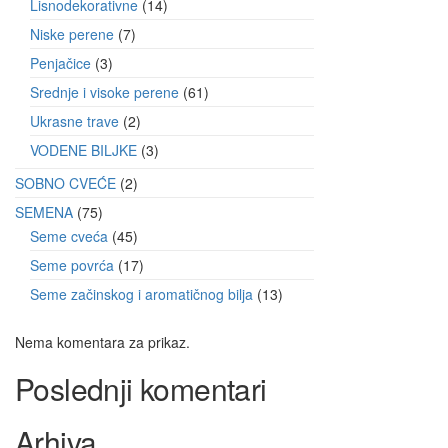
Lisnodekorativne
14
Niske perene
7
Penjačice
3
Srednje i visoke perene
61
Ukrasne trave
2
VODENE BILJKE
3
SOBNO CVEĆE
2
SEMENA
75
Seme cveća
45
Seme povrća
17
Seme začinskog i aromatičnog bilja
13
Nema komentara za prikaz.
Poslednji komentari
Arhiva