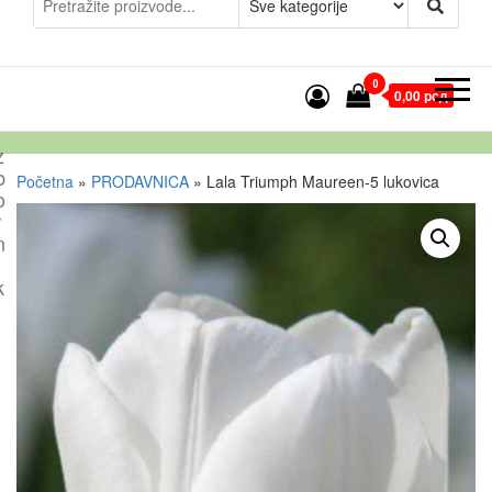
0
0,00 рсд
z
b
Početna
»
PRODAVNICA
»
Lala Triumph Maureen-5 lukovica
o
r
n
k