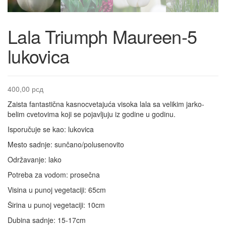
Lala Triumph Maureen-5
lukovica
400,00
рсд
Zaista fantastična kasnocvetajuća visoka lala sa velikim jarko-
belim cvetovima koji se pojavljuju iz godine u godinu.
Isporučuje se kao: lukovica
Mesto sadnje: sunčano/polusenovito
Održavanje: lako
Potreba za vodom: prosečna
Visina u punoj vegetaciji: 65cm
Širina u punoj vegetaciji: 10cm
Dubina sadnje: 15-17cm