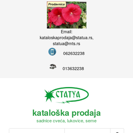
Email:
kataloskaprodaja@statua.rs,
statua@mts.rs
062632238
013632238
kataloška prodaja
sadnice cveća, lukovice, seme