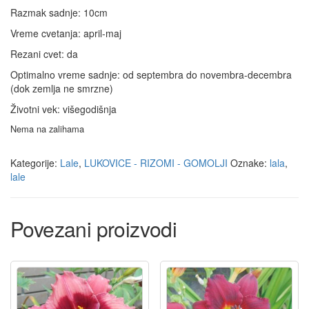
Razmak sadnje: 10cm
Vreme cvetanja: april-maj
Rezani cvet: da
Optimalno vreme sadnje: od septembra do novembra-decembra
(dok zemlja ne smrzne)
Životni vek: višegodišnja
Nema na zalihama
Kategorije:
Lale
,
LUKOVICE - RIZOMI - GOMOLJI
Oznake:
lala
,
lale
Povezani proizvodi