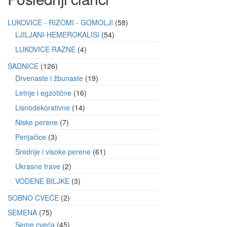
LUKOVICE - RIZOMI - GOMOLJI
58
LJILJANI-HEMEROKALISI
54
LUKOVICE RAZNE
4
SADNICE
126
Drvenaste i žbunaste
19
Letnje i egzotične
16
Lisnodekorativne
14
Niske perene
7
Penjačice
3
Srednje i visoke perene
61
Ukrasne trave
2
VODENE BILJKE
3
SOBNO CVEĆE
2
SEMENA
75
Seme cveća
45