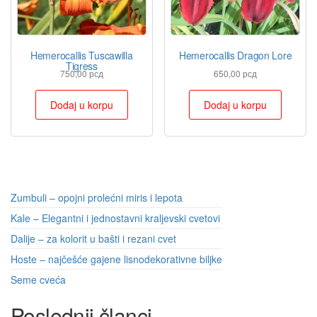
Hemerocallis Tuscawilla
Hemerocallis Dragon Lore
Tigress
750,00
рсд
650,00
рсд
Dodaj u korpu
Dodaj u korpu
Zumbuli – opojni prolećni miris i lepota
Kale – Elegantni i jednostavni kraljevski cvetovi
Dalije – za kolorit u bašti i rezani cvet
Hoste – najčešće gajene lisnodekorativne biljke
Seme cveća
Poslednji članci