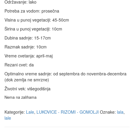
Održavanje: lako
Potreba za vodom: prosečna
Visina u punoj vegetaciji: 45-50cm
Širina u punoj vegetaciji: 10cm
Dubina sadnje: 15-17cm
Razmak sadnje: 10cm
Vreme cvetanja: april-maj
Rezani cvet: da
Optimalno vreme sadnje: od septembra do novembra-decembra
(dok zemlja ne smrzne)
Životni vek: višegodišnja
Nema na zalihama
Kategorije:
Lale
,
LUKOVICE - RIZOMI - GOMOLJI
Oznake:
lala
,
lale