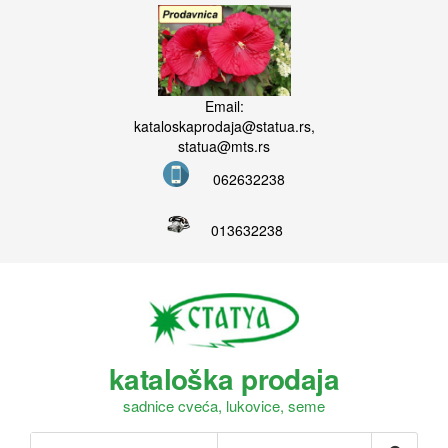
Email:
kataloskaprodaja@statua.rs,
statua@mts.rs
062632238
013632238
kataloška prodaja
sadnice cveća, lukovice, seme