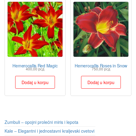
Hemerocallis Red Magic
Hemerocallis Roses in Snow
400,00
рсд
750,00
рсд
Dodaj u korpu
Dodaj u korpu
Zumbuli – opojni prolećni miris i lepota
Kale – Elegantni i jednostavni kraljevski cvetovi