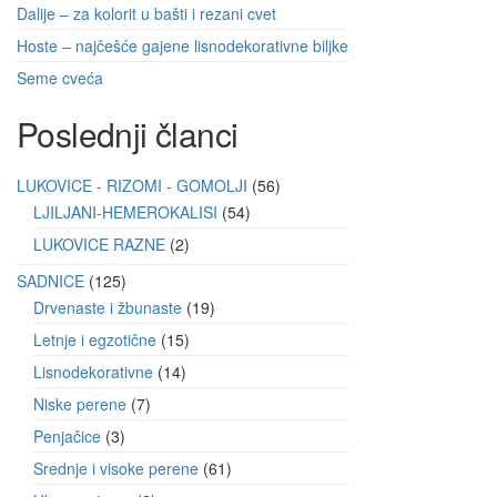
Dalije – za kolorit u bašti i rezani cvet
Hoste – najčešće gajene lisnodekorativne biljke
Seme cveća
Poslednji članci
LUKOVICE - RIZOMI - GOMOLJI
56
LJILJANI-HEMEROKALISI
54
LUKOVICE RAZNE
2
SADNICE
125
Drvenaste i žbunaste
19
Letnje i egzotične
15
Lisnodekorativne
14
Niske perene
7
Penjačice
3
Srednje i visoke perene
61