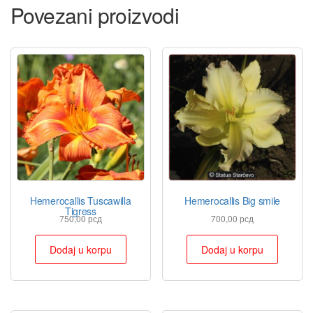
Povezani proizvodi
Hemerocallis Tuscawilla
Hemerocallis Big smile
Tigress
750,00
рсд
700,00
рсд
Dodaj u korpu
Dodaj u korpu