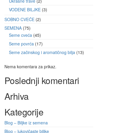
Ukrasne trave
2
VODENE BILJKE
3
SOBNO CVEĆE
2
SEMENA
75
Seme cveća
45
Seme povrća
17
Seme začinskog i aromatičnog bilja
13
Nema komentara za prikaz.
Poslednji komentari
Arhiva
Kategorije
Blog – Biljke iz semena
Blog – lukovičaste biljke