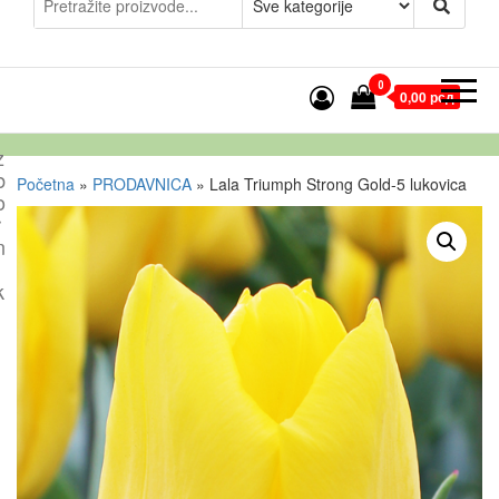
0
0,00 рсд
z
b
Početna
»
PRODAVNICA
»
Lala Triumph Strong Gold-5 lukovica
o
r
n
k