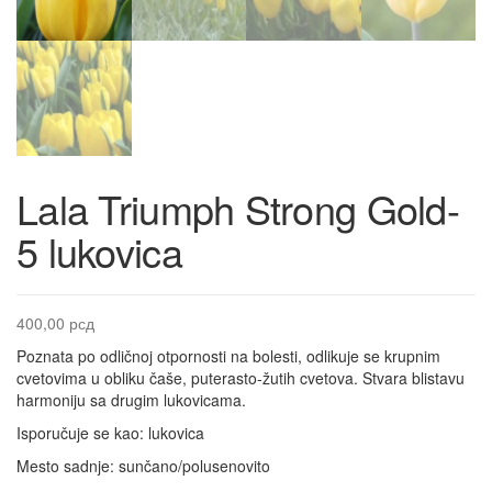
Lala Triumph Strong Gold-
5 lukovica
400,00
рсд
Poznata po odličnoj otpornosti na bolesti, odlikuje se krupnim
cvetovima u obliku čaše, puterasto-žutih cvetova. Stvara blistavu
harmoniju sa drugim lukovicama.
Isporučuje se kao: lukovica
Mesto sadnje: sunčano/polusenovito