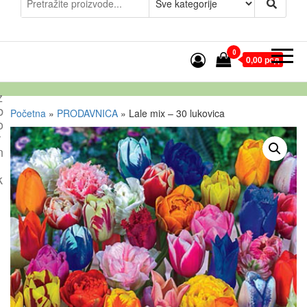
0
0,00 рсд
z
b
Početna
»
PRODAVNICA
»
Lale mix – 30 lukovica
o
r
n
k