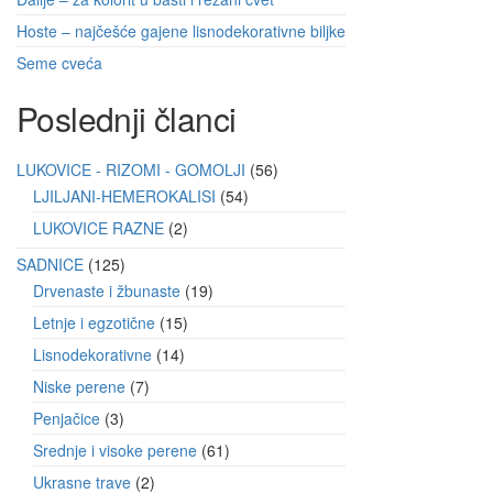
Hoste – najčešće gajene lisnodekorativne biljke
Seme cveća
Poslednji članci
LUKOVICE - RIZOMI - GOMOLJI
56
LJILJANI-HEMEROKALISI
54
LUKOVICE RAZNE
2
SADNICE
125
Drvenaste i žbunaste
19
Letnje i egzotične
15
Lisnodekorativne
14
Niske perene
7
Penjačice
3
Srednje i visoke perene
61
Ukrasne trave
2