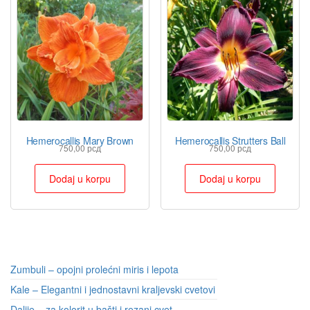
Hemerocallis Mary Brown
Hemerocallis Strutters Ball
750,00
рсд
750,00
рсд
Dodaj u korpu
Dodaj u korpu
Zumbuli – opojni prolećni miris i lepota
Kale – Elegantni i jednostavni kraljevski cvetovi
Dalije – za kolorit u bašti i rezani cvet