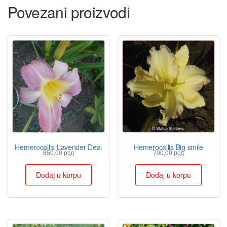
Povezani proizvodi
Hemerocallis Lavender Deal
Hemerocallis Big smile
850,00
рсд
700,00
рсд
Dodaj u korpu
Dodaj u korpu