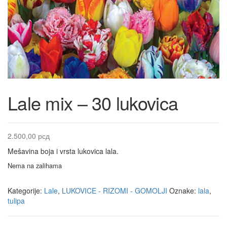
Lale mix – 30 lukovica
2.500,00
рсд
Mešavina boja i vrsta lukovica lala.
Nema na zalihama
Kategorije:
Lale
,
LUKOVICE - RIZOMI - GOMOLJI
Oznake:
lala
,
tulipa