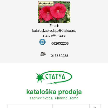
Email:
kataloskaprodaja@statua.rs,
statua@mts.rs
062632238
013632238
kataloška prodaja
sadnice cveća, lukovice, seme