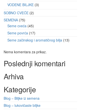
VODENE BILJKE
3
SOBNO CVEĆE
2
SEMENA
75
Seme cveća
45
Seme povrća
17
Seme začinskog i aromatičnog bilja
13
Nema komentara za prikaz.
Poslednji komentari
Arhiva
Kategorije
Blog – Biljke iz semena
Blog – lukovičaste biljke