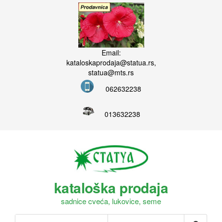
Email:
kataloskaprodaja@statua.rs,
statua@mts.rs
062632238
013632238
kataloška prodaja
sadnice cveća, lukovice, seme