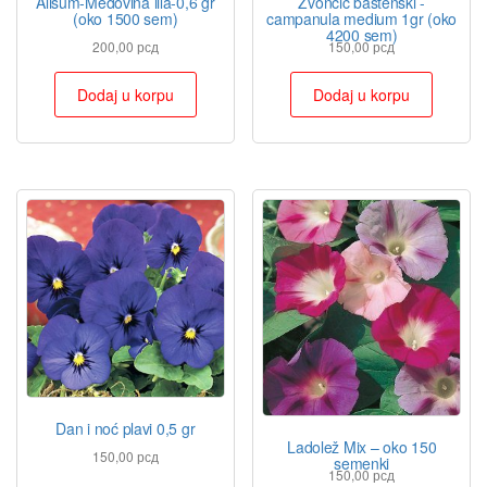
Alisum-Medovina lila-0,6 gr
Zvončić baštenski -
(oko 1500 sem)
campanula medium 1gr (oko
4200 sem)
200,00
рсд
150,00
рсд
Dodaj u korpu
Dodaj u korpu
Dan i noć plavi 0,5 gr
Ladolež Mix – oko 150
150,00
рсд
semenki
150,00
рсд