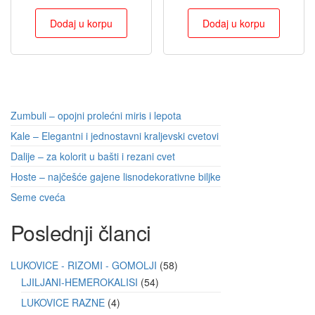
Dodaj u korpu
Dodaj u korpu
Zumbuli – opojni prolećni miris i lepota
Kale – Elegantni i jednostavni kraljevski cvetovi
Dalije – za kolorit u bašti i rezani cvet
Hoste – najčešće gajene lisnodekorativne biljke
Seme cveća
Poslednji članci
LUKOVICE - RIZOMI - GOMOLJI
58
LJILJANI-HEMEROKALISI
54
LUKOVICE RAZNE
4