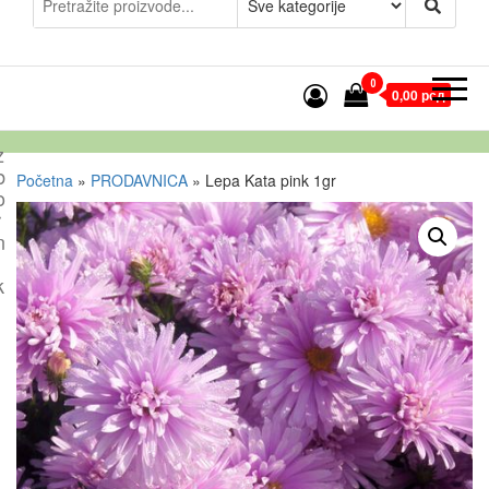
0
0,00 рсд
z
b
Početna
»
PRODAVNICA
»
Lepa Kata pink 1gr
o
r
n
k