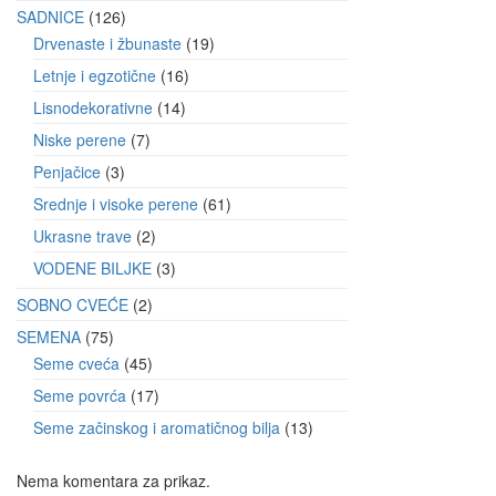
SADNICE
126
Drvenaste i žbunaste
19
Letnje i egzotične
16
Lisnodekorativne
14
Niske perene
7
Penjačice
3
Srednje i visoke perene
61
Ukrasne trave
2
VODENE BILJKE
3
SOBNO CVEĆE
2
SEMENA
75
Seme cveća
45
Seme povrća
17
Seme začinskog i aromatičnog bilja
13
Nema komentara za prikaz.