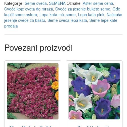
Kategorije:
Seme cveća
,
SEMENA
Oznake:
Aster seme cena
,
Cveće koje cveta do mraza
,
Cveće za jesenje bukete seme
,
Gde
kupiti seme astera
,
Lepa kata mix seme
,
Lepa kata pink
,
Najlepše
jesenje cveće za baštu
,
Seme cveća lepa kata
,
Seme lepe kate
prodaja
Povezani proizvodi