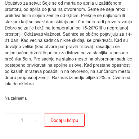
Uputstvo za setvu: Seje se od marta do aprila u zaštićenom
prostoru, od aprila do juna na otvorenom. Seme se seje retko i
prekriva finim slojem zemlje od 0,5cm. Prekrije se najlonom ili
staklom koji se svaki dan skidaju po 10 minuta radi provetravanja.
Dobro se zalije i drži na temperaturi od 15-20ºC ili u negrejanoj
prostpriji. Održavati vlažnost. Sadnice se obično pojavljuju za 14-
21 dan. Kad većina sadnica nikne skidaju se prekrivači. Kad su
dovoljno velike (kad otvore par pravih listova), rasadjuju se
pojedinačno držeći ih pritom za listove ne za stabljike u posude
prečnika 5cm. Pre sadnje na stalno mesto na otvorenom sadnice
postepeno privikavati na spoljne uslove. Kad prestane opasnost
od kasnih mrazeva posaditi ih na otvoreno, na sunčanom mestu i
dobro propusnoj zemlji. Razmak izmedju biljaka 20cm. Cveta od
jula do oktobra.
Na zalihama
-
+
Dodaj u korpu