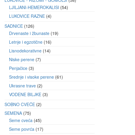
LJILJANI-HEMEROKALISI
54
LUKOVICE RAZNE
4
SADNICE
126
Drvenaste i žbunaste
19
Letnje i egzotične
16
Lisnodekorativne
14
Niske perene
7
Penjačice
3
Srednje i visoke perene
61
Ukrasne trave
2
VODENE BILJKE
3
SOBNO CVEĆE
2
SEMENA
75
Seme cveća
45
Seme povrća
17