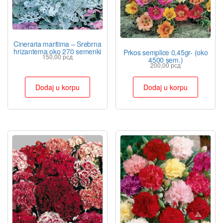
Cineraria maritima – Srebrna
hrizantema oko 270 semenki
Prkos semplice 0,45gr- (oko
150,00
рсд
4500 sem.)
200,00
рсд
Dodaj u korpu
Dodaj u korpu