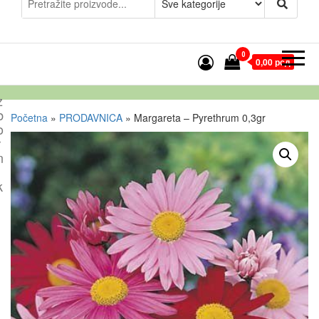
0
0,00 рсд
z
b
Početna
»
PRODAVNICA
»
Margareta – Pyrethrum 0,3gr
o
r
n
k