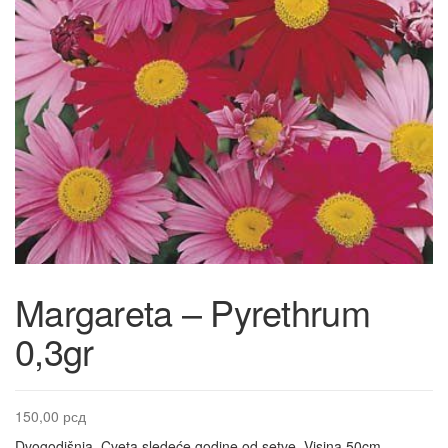
Margareta – Pyrethrum
0,3gr
150,00
рсд
Dvogodišnja. Cveta sledeće godine od setve. Visina 50cm.