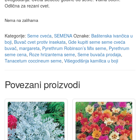
Odlična za rezani cvet.
Nema na zalihama
Kategorije:
Seme cveća
,
SEMENA
Oznake:
Baštenska ivančica u
boji
,
Buvač cvet protiv insekata
,
Gde kupiti seme seme cveća
buvač
,
margareta
,
Pyrethrum Robinson’s Mix seme
,
Pyrethrum
seme cena
,
Roze hrizantema seme
,
Seme buvača prodaja
,
Tanacetum coccineum seme
,
Višegodišnja kamilica u boji
Povezani proizvodi