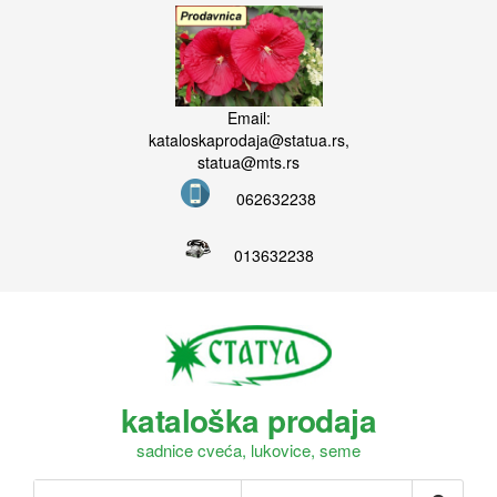
Email:
kataloskaprodaja@statua.rs,
statua@mts.rs
062632238
013632238
kataloška prodaja
sadnice cveća, lukovice, seme