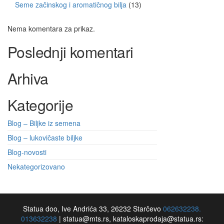
Seme začinskog i aromatičnog bilja
13
Nema komentara za prikaz.
Poslednji komentari
Arhiva
Kategorije
Blog – Biljke iz semena
Blog – lukovičaste biljke
Blog-novosti
Nekategorizovano
Statua doo, Ive Andrića 33, 26232 Starčevo
062632238.
013632238
|
statua@mts.rs, kataloskaprodaja@statua.rs: