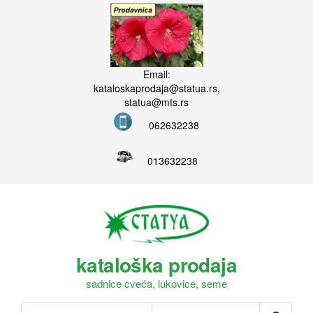
Email:
kataloskaprodaja@statua.rs,
statua@mts.rs
062632238
013632238
kataloška prodaja
sadnice cveća, lukovice, seme