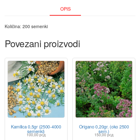
OPIS
Količina: 200 semenki
Povezani proizvodi
Kamilica 0,5gr (2500-4000
Origano 0,20gr. (oko 2500
semenki)
sem.)
100,00
рсд
150,00
рсд