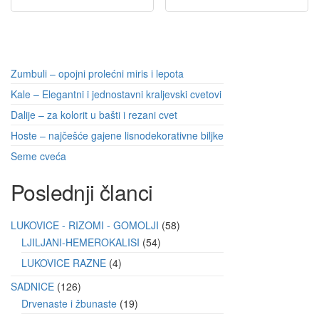
Zumbuli – opojni prolećni miris i lepota
Kale – Elegantni i jednostavni kraljevski cvetovi
Dalije – za kolorit u bašti i rezani cvet
Hoste – najčešće gajene lisnodekorativne biljke
Seme cveća
Poslednji članci
LUKOVICE - RIZOMI - GOMOLJI
58
LJILJANI-HEMEROKALISI
54
LUKOVICE RAZNE
4
SADNICE
126
Drvenaste i žbunaste
19