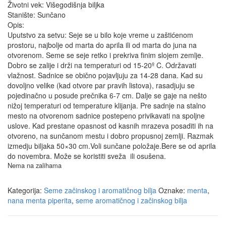
Životni vek: Višegodišnja biljka
Stanište: Sunčano
Opis:
Uputstvo za setvu: Seje se u bilo koje vreme u zaštićenom
prostoru, najbolje od marta do aprila ili od marta do juna na
otvorenom. Seme se seje retko i prekriva finim slojem zemlje.
Dobro se zalije i drži na temperaturi od 15-20º C. Održavati
vlažnost. Sadnice se obično pojavljuju za 14-28 dana. Kad su
dovoljno velike (kad otvore par pravih listova), rasadjuju se
pojedinačno u posude prečnika 6-7 cm. Dalje se gaje na nešto
nižoj temperaturi od temperature klijanja. Pre sadnje na stalno
mesto na otvorenom sadnice postepeno privikavati na spoljne
uslove. Kad prestane opasnost od kasnih mrazeva posaditi ih na
otvoreno, na sunčanom mestu i dobro propusnoj zemlji. Razmak
izmedju biljaka 50×30 cm.Voli sunčane položaje.Bere se od aprila
do novembra. Može se koristiti sveža ili osušena.
Nema na zalihama
Kategorija:
Seme začinskog i aromatičnog bilja
Oznake:
menta
,
nana menta piperita
,
seme aromatičnog i začinskog bilja