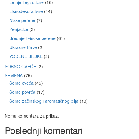
Letnje i egzotične
16
Lisnodekorativne
14
Niske perene
7
Penjačice
3
Srednje i visoke perene
61
Ukrasne trave
2
VODENE BILJKE
3
SOBNO CVEĆE
2
SEMENA
75
Seme cveća
45
Seme povrća
17
Seme začinskog i aromatičnog bilja
13
Nema komentara za prikaz.
Poslednji komentari