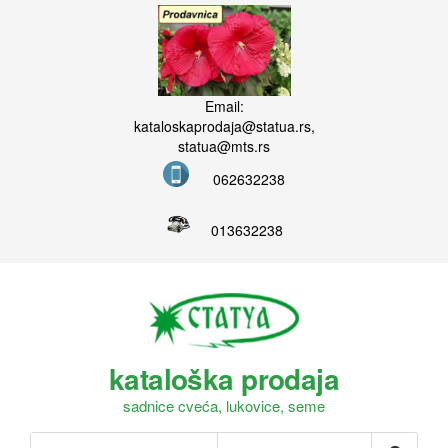
Email:
kataloskaprodaja@statua.rs,
statua@mts.rs
062632238
013632238
kataloška prodaja
sadnice cveća, lukovice, seme