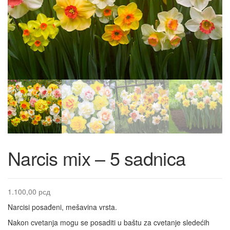
Narcis mix – 5 sadnica
1.100,00
рсд
Narcisi posađeni, mešavina vrsta.
Nakon cvetanja mogu se posaditi u baštu za cvetanje sledećih