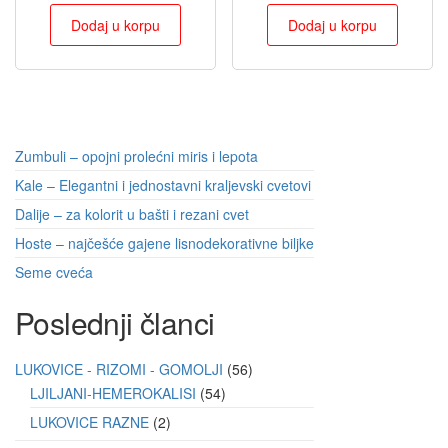
Dodaj u korpu
Dodaj u korpu
Zumbuli – opojni prolećni miris i lepota
Kale – Elegantni i jednostavni kraljevski cvetovi
Dalije – za kolorit u bašti i rezani cvet
Hoste – najčešće gajene lisnodekorativne biljke
Seme cveća
Poslednji članci
LUKOVICE - RIZOMI - GOMOLJI
56
LJILJANI-HEMEROKALISI
54
LUKOVICE RAZNE
2