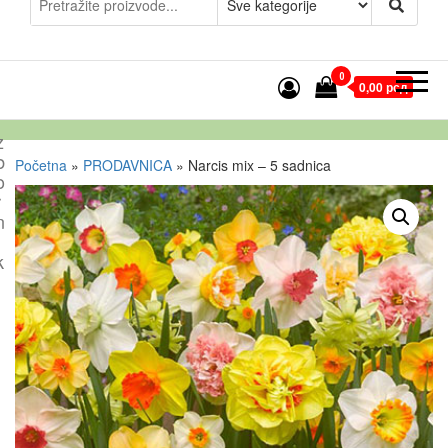
0
0,00 рсд
z
b
Početna
»
PRODAVNICA
»
Narcis mix – 5 sadnica
o
r
n
k