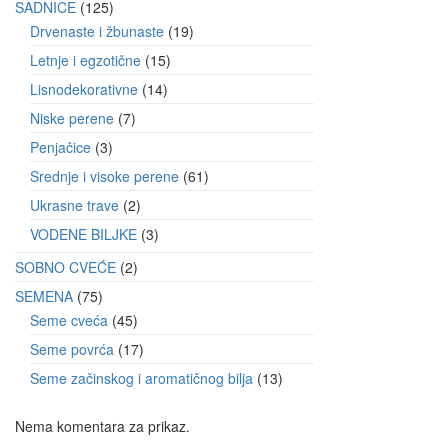
SADNICE
125
Drvenaste i žbunaste
19
Letnje i egzotične
15
Lisnodekorativne
14
Niske perene
7
Penjačice
3
Srednje i visoke perene
61
Ukrasne trave
2
VODENE BILJKE
3
SOBNO CVEĆE
2
SEMENA
75
Seme cveća
45
Seme povrća
17
Seme začinskog i aromatičnog bilja
13
Nema komentara za prikaz.