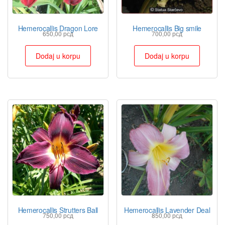
Hemerocallis Dragon Lore
Hemerocallis Big smile
650,00
рсд
700,00
рсд
Dodaj u korpu
Dodaj u korpu
Hemerocallis Strutters Ball
Hemerocallis Lavender Deal
750,00
рсд
850,00
рсд