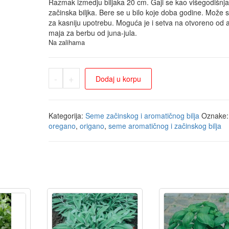
Razmak izmedju biljaka 20 cm. Gaji se kao višegodišnja
začinska biljka. Bere se u bilo koje doba godine. Može se
za kasniju upotrebu. Moguća je i setva na otvoreno od a
maja za berbu od juna-jula.
Na zalihama
-
+
Dodaj u korpu
Kategorija:
Seme začinskog i aromatičnog bilja
Oznake:
oregano
,
origano
,
seme aromatičnog i začinskog bilja