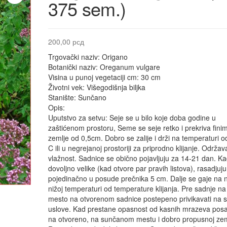
375 sem.)
200,00
рсд
Trgovački naziv: Origano
Botanički naziv: Oreganum vulgare
Visina u punoj vegetaciji cm: 30 cm
Životni vek: Višegodišnja biljka
Stanište: Sunčano
Opis:
Uputstvo za setvu: Seje se u bilo koje doba godine u
zaštićenom prostoru, Seme se seje retko i prekriva fini
zemlje od 0,5cm. Dobro se zalije i drži na temperaturi o
C ili u negrejanoj prostoriji za priprodno klijanje. Održava
vlažnost. Sadnice se obično pojavljuju za 14-21 dan. K
dovoljno velike (kad otvore par pravih listova), rasadjuju
pojedinačno u posude prečnika 5 cm. Dalje se gaje na 
nižoj temperaturi od temperature klijanja. Pre sadnje na
mesto na otvorenom sadnice postepeno privikavati na s
uslove. Kad prestane opasnost od kasnih mrazeva posad
na otvoreno, na sunčanom mestu i dobro propusnoj zeml