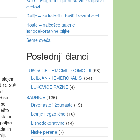
Kale – Elegantni i jednostavni kraljevski
cvetovi
Dalije – za kolorit u bašti i rezani cvet
Hoste – najčešće gajene
lisnodekorativne biljke
Seme cveća
Poslednji članci
LUKOVICE - RIZOMI - GOMOLJI
58
LJILJANI-HEMEROKALISI
54
m slojem
d 15-20º
LUKOVICE RAZNE
4
ti
SADNICE
126
ad su
 se
Drvenaste i žbunaste
19
nešto
Letnje i egzotične
16
 stalno
poljne
Lisnodekorativne
14
iti ih
Niske perene
7
ji.