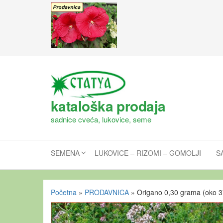
kataloška prodaja
sadnice cveća, lukovice, seme
SEMENA
LUKOVICE – RIZOMI – GOMOLJI
S
Početna
»
PRODAVNICA
»
Origano 0,30 grama (oko 3