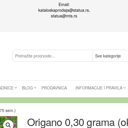
Email:
kataloskaprodaja@statua.rs,
statua@mts.rs
ADNICE
BLOG
PRODAVNICA
INFORMACIJE I PRAVILA
75 sem.)
Origano 0,30 grama (o