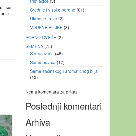
Penjačice
3
 i sušiti
Srednje i visoke perene
61
prila-
Ukrasne trave
2
VODENE BILJKE
3
SOBNO CVEĆE
2
SEMENA
75
Seme cveća
45
Seme povrća
17
Seme začinskog i aromatičnog bilja
13
Nema komentara za prikaz.
Poslednji komentari
Arhiva