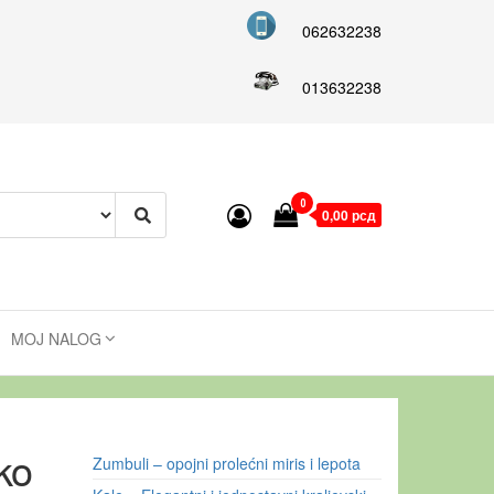
062632238
013632238
0
0,00 рсд
MOJ NALOG
ko
Zumbuli – opojni prolećni miris i lepota