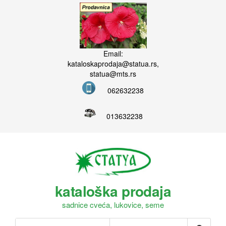
Email:
kataloskaprodaja@statua.rs,
statua@mts.rs
062632238
013632238
kataloška prodaja
sadnice cveća, lukovice, seme