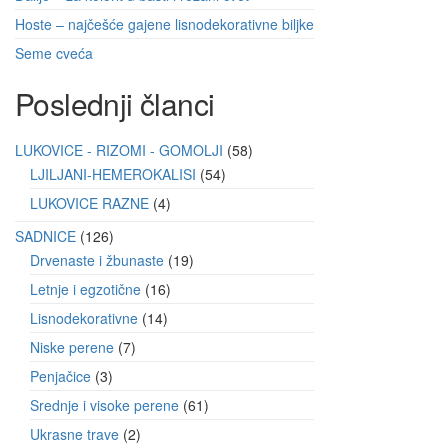
Hoste – najčešće gajene lisnodekorativne biljke
Seme cveća
Poslednji članci
LUKOVICE - RIZOMI - GOMOLJI
58
LJILJANI-HEMEROKALISI
54
LUKOVICE RAZNE
4
SADNICE
126
Drvenaste i žbunaste
19
Letnje i egzotične
16
Lisnodekorativne
14
Niske perene
7
Penjačice
3
Srednje i visoke perene
61
Ukrasne trave
2