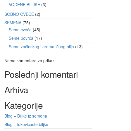
VODENE BILJKE
3
SOBNO CVEĆE
2
SEMENA
75
Seme cveća
45
Seme povrća
17
Seme začinskog i aromatičnog bilja
13
Nema komentara za prikaz.
Poslednji komentari
Arhiva
Kategorije
Blog – Biljke iz semena
Blog – lukovičaste biljke