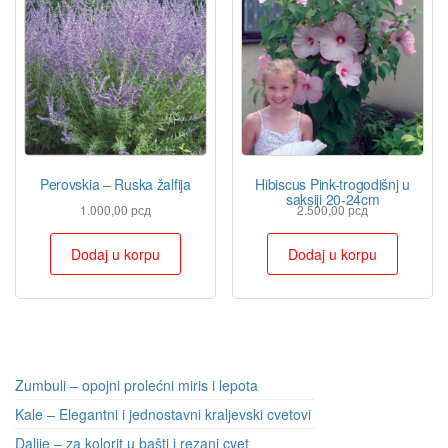
Perovskia – Ruska žalfija
Hibiscus Pink-trogodišnj u
saksiji 20-24cm
1.000,00
рсд
2.500,00
рсд
Dodaj u korpu
Dodaj u korpu
Zumbuli – opojni prolećni miris i lepota
Kale – Elegantni i jednostavni kraljevski cvetovi
Dalije – za kolorit u bašti i rezani cvet