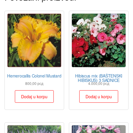
Hemerocallis Colonel Mustard
Hibiscus mix (BAŠTENSKI
HIBISKUS) 3 SADNICE
800,00
рсд
4.000,00
рсд
Dodaj u korpu
Dodaj u korpu