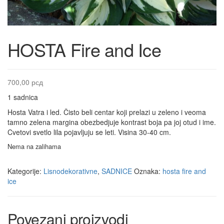
HOSTA Fire and Ice
700,00
рсд
1 sadnica
Hosta Vatra i led. Čisto beli centar koji prelazi u zeleno i veoma
tamno zelena margina obezbedjuje kontrast boja pa joj otud i ime.
Cvetovi svetlo lila pojavljuju se leti. Visina 30-40 cm.
Nema na zalihama
Kategorije:
Lisnodekorativne
,
SADNICE
Oznaka:
hosta fire and
ice
Povezani proizvodi