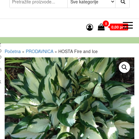
0
0,00 рсд
z
b
Početna
»
PRODAVNICA
»
HOSTA Fire and Ice
o
r
n
k