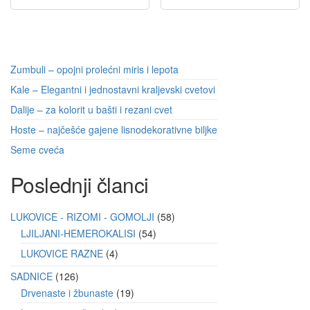
Zumbuli – opojni prolećni miris i lepota
Kale – Elegantni i jednostavni kraljevski cvetovi
Dalije – za kolorit u bašti i rezani cvet
Hoste – najčešće gajene lisnodekorativne biljke
Seme cveća
Poslednji članci
LUKOVICE - RIZOMI - GOMOLJI
58
LJILJANI-HEMEROKALISI
54
LUKOVICE RAZNE
4
SADNICE
126
Drvenaste i žbunaste
19