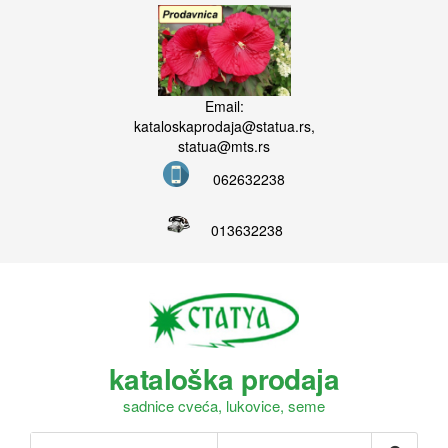
Email:
kataloskaprodaja@statua.rs,
statua@mts.rs
062632238
013632238
kataloška prodaja
sadnice cveća, lukovice, seme