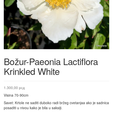
Božur-Paeonia Lactiflora
Krinkled White
1.300,00
рсд
Visina 70-90cm
Savet: Krtole ne saditi duboko radi bržeg cvetanjaa ako je sadnica
posaditi u nivou kako je bila u saksiji.