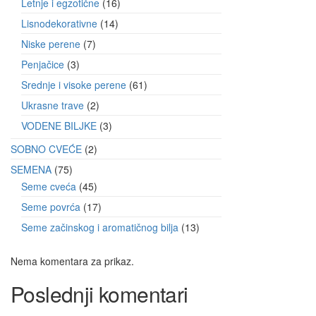
Letnje i egzotične
16
Lisnodekorativne
14
Niske perene
7
Penjačice
3
Srednje i visoke perene
61
Ukrasne trave
2
VODENE BILJKE
3
SOBNO CVEĆE
2
SEMENA
75
Seme cveća
45
Seme povrća
17
Seme začinskog i aromatičnog bilja
13
Nema komentara za prikaz.
Poslednji komentari