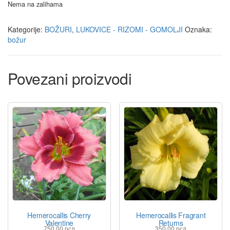
Nema na zalihama
Kategorije:
BOŽURI
,
LUKOVICE - RIZOMI - GOMOLJI
Oznaka:
božur
Povezani proizvodi
Hemerocallis Cherry
Hemerocallis Fragrant
Valentine
Returns
750,00
рсд
350,00
рсд