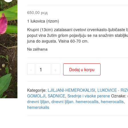
650,00
рсд
1 lukovica (rizom)
Krupni (13cm) zatalasani cvetovi crvenkasto-ljubičaste 
poput vina žutim grlom pojavljuju se na snažnim stablji
juna do avgusta. Visina 60-70 cm.
Na zalihama
-
+
Dodaj u korpu
Kategorije:
LJILJANI-HEMEROKALISI
,
LUKOVICE - RIZ
GOMOLJI
,
SADNICE
,
Srednje i visoke perene
Oznake:
dnevni ljiljan
,
dnevni ljiljan. hemerocallis
,
hemerocallis
,
hemerokalis