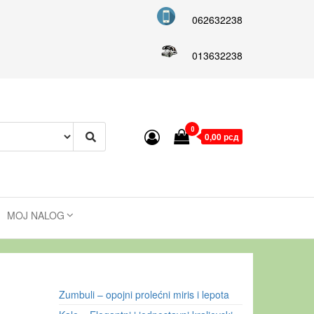
062632238
013632238
0
0,00 рсд
MOJ NALOG
Zumbuli – opojni prolećni miris i lepota