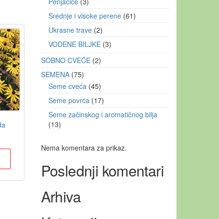
Penjačice
3
Srednje i visoke perene
61
Ukrasne trave
2
VODENE BILJKE
3
SOBNO CVEĆE
2
SEMENA
75
Seme cveća
45
Seme povrća
17
Seme začinskog i aromatičnog bilja
13
da
Nema komentara za prikaz.
u
Poslednji komentari
Arhiva