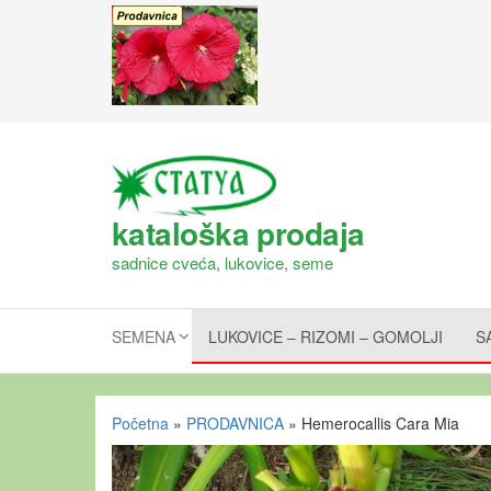
kataloška prodaja
sadnice cveća, lukovice, seme
SEMENA
LUKOVICE – RIZOMI – GOMOLJI
S
Početna
»
PRODAVNICA
»
Hemerocallis Cara Mia