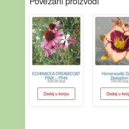
Povezani proizvodi
ECHINACEA DREAMCOAT
Hemerocallis D
PINK – P348
Deseption
500,00
рсд
700,00
рсд
Dodaj u korpu
Dodaj u kor