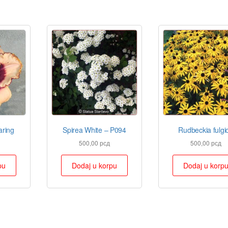
aring
Spirea White – P094
Rudbeckia fulgi
500,00
рсд
500,00
рсд
pu
Dodaj u korpu
Dodaj u korp