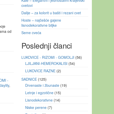
Kale – Elegantni i jednostavni kraljevski
cvetovi
Dalije – za kolorit u bašti i rezani cvet
Hoste – najčešće gajene
lisnodekorativne biljke
boje
kama od
Seme cveća
Poslednji članci
LUKOVICE - RIZOMI - GOMOLJI
56
LJILJANI-HEMEROKALISI
54
LUKOVICE RAZNE
2
SADNICE
125
OMI -
daylily
,
Drvenaste i žbunaste
19
Letnje i egzotične
15
Lisnodekorativne
14
Niske perene
7