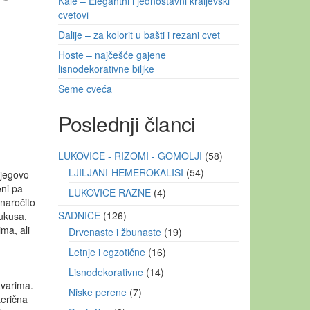
Kale – Elegantni i jednostavni kraljevski
cvetovi
Dalije – za kolorit u bašti i rezani cvet
Hoste – najčešće gajene
lisnodekorativne biljke
Seme cveća
Poslednji članci
LUKOVICE - RIZOMI - GOMOLJI
58
LJILJANI-HEMEROKALISI
54
njegovo
eni pa
LUKOVICE RAZNE
4
 naročito
SADNICE
126
ukusa,
ima, ali
Drvenaste i žbunaste
19
Letnje i egzotične
16
Lisnodekorativne
14
tvarima.
Niske perene
7
terična