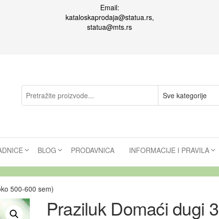
Email:
kataloskaprodaja@statua.rs,
statua@mts.rs
ADNICE
BLOG
PRODAVNICA
INFORMACIJE I PRAVILA
(oko 500-600 sem)
Praziluk Domaći dugi 3