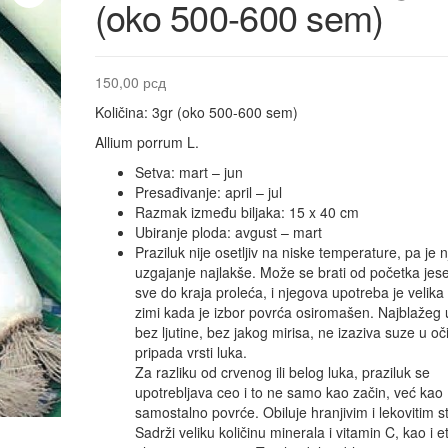
(oko 500-600 sem)
150,00
рсд
Količina: 3gr (oko 500-600 sem)
Allium porrum L.
Setva: mart – jun
Presađivanje: april – jul
Razmak između biljaka: 15 x 40 cm
Ubiranje ploda: avgust – mart
Praziluk nije osetljiv na niske temperature, pa je 
uzgajanje najlakše. Može se brati od početka jes
sve do kraja proleća, i njegova upotreba je velika
zimi kada je izbor povrća osiromašen. Najblažeg 
bez ljutine, bez jakog mirisa, ne izaziva suze u oč
pripada vrsti luka.
Za razliku od crvenog ili belog luka, praziluk se
upotrebljava ceo i to ne samo kao začin, već kao
samostalno povrće. Obiluje hranjivim i lekovitim s
Sadrži veliku količinu minerala i vitamin C, kao i e