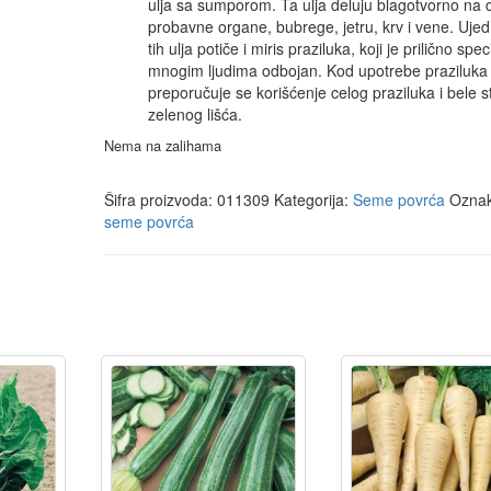
ulja sa sumporom. Ta ulja deluju blagotvorno na d
probavne organe, bubrege, jetru, krv i vene. Uje
tih ulja potiče i miris praziluka, koji je prilično spec
mnogim ljudima odbojan. Kod upotrebe praziluka
preporučuje se korišćenje celog praziluka i bele st
zelenog lišća.
Nema na zalihama
Šifra proizvoda:
011309
Kategorija:
Seme povrća
Oznak
seme povrća