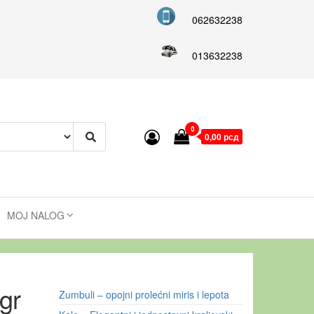
062632238
013632238
0
0,00 рсд
MOJ NALOG
gr
Zumbuli – opojni prolećni miris i lepota