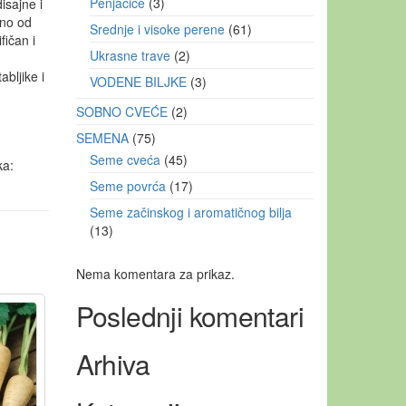
Penjačice
3
isajne i
dno od
Srednje i visoke perene
61
ifičan i
Ukrasne trave
2
abljike i
VODENE BILJKE
3
SOBNO CVEĆE
2
SEMENA
75
Seme cveća
45
a:
Seme povrća
17
Seme začinskog i aromatičnog bilja
13
Nema komentara za prikaz.
Poslednji komentari
Arhiva