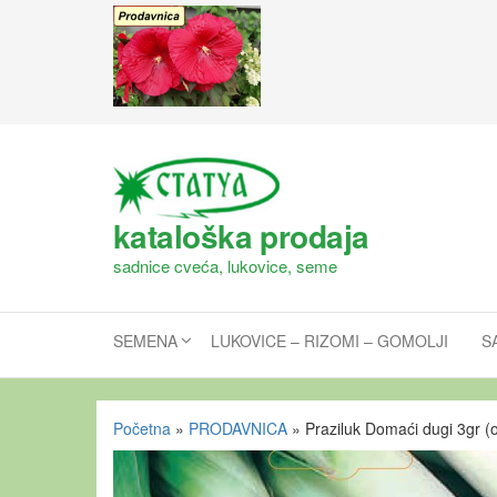
kataloška prodaja
sadnice cveća, lukovice, seme
SEMENA
LUKOVICE – RIZOMI – GOMOLJI
S
Početna
»
PRODAVNICA
»
Praziluk Domaći dugi 3gr 