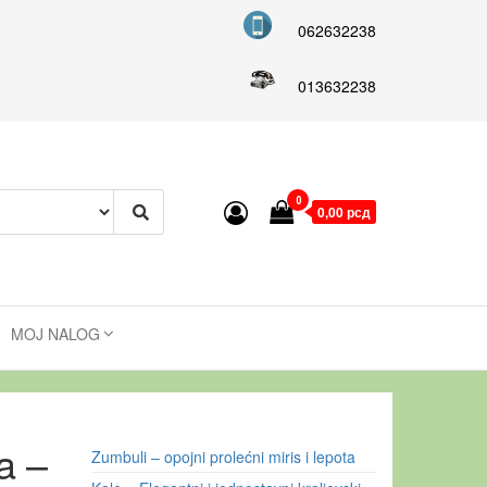
062632238
013632238
0
0,00 рсд
MOJ NALOG
a –
Zumbuli – opojni prolećni miris i lepota