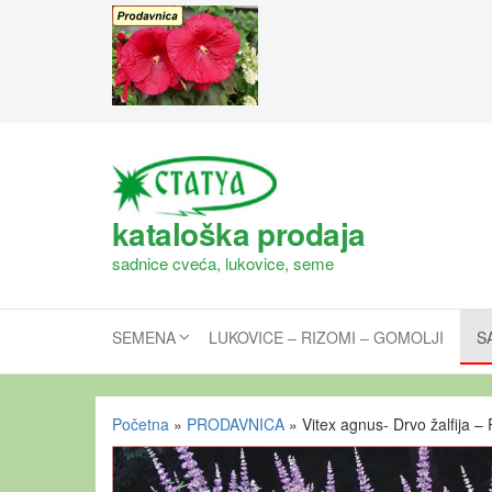
kataloška prodaja
sadnice cveća, lukovice, seme
SEMENA
LUKOVICE – RIZOMI – GOMOLJI
S
Početna
»
PRODAVNICA
»
Vitex agnus- Drvo žalfija –