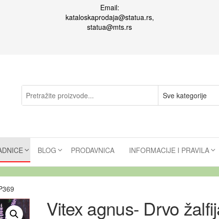
Email:
kataloskaprodaja@statua.rs,
statua@mts.rs
ADNICE
BLOG
PRODAVNICA
INFORMACIJE I PRAVILA
 P369
Vitex agnus- Drvo žalfij