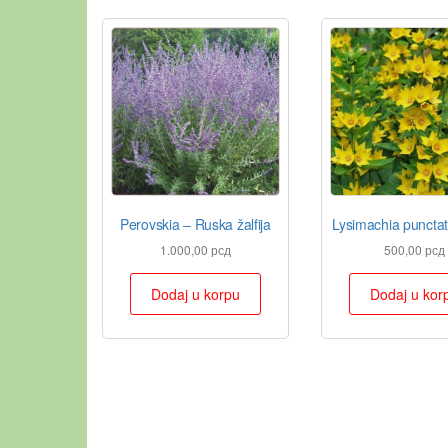
Perovskia – Ruska žalfija
Lysimachia punctat
1.000,00
рсд
500,00
рсд
Dodaj u korpu
Dodaj u kor