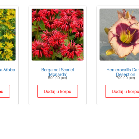
a-Vrbica
Bergamot Scarlet
Hemerocallis Dar
(Monarda)
Deseption
500,00
рсд
700,00
рсд
pu
Dodaj u korpu
Dodaj u korp