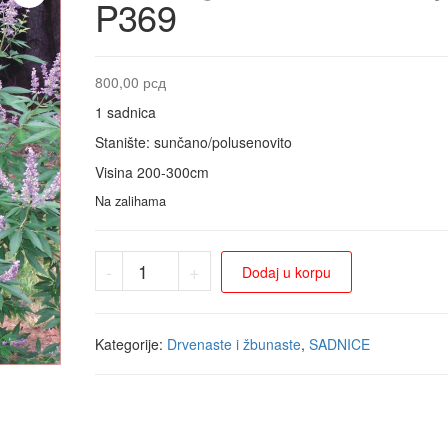
P369
800,00
рсд
1 sadnica
Stanište: sunčano/polusenovito
Visina 200-300cm
Na zalihama
-
+
Dodaj u korpu
Kategorije:
Drvenaste i žbunaste
,
SADNICE