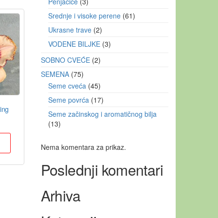
Penjačice
3
Srednje i visoke perene
61
Ukrasne trave
2
VODENE BILJKE
3
SOBNO CVEĆE
2
SEMENA
75
Seme cveća
45
Seme povrća
17
ing
Seme začinskog i aromatičnog bilja
13
u
Nema komentara za prikaz.
Poslednji komentari
Arhiva