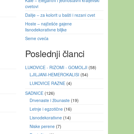
Kale – Elegantni i jednostavni kraljevski
cvetovi
Dalije – za kolorit u bašti i rezani cvet
Hoste – najčešće gajene
lisnodekorativne biljke
Seme cveća
Poslednji članci
LUKOVICE - RIZOMI - GOMOLJI
58
LJILJANI-HEMEROKALISI
54
LUKOVICE RAZNE
4
SADNICE
126
Drvenaste i žbunaste
19
Letnje i egzotične
16
Lisnodekorativne
14
Niske perene
7