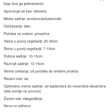
boja čine ga jedinstvenim.
Isporučuje se kao: lukovica
Mesto sadnje: sunčano/polusenovito
Održavanje: lako
Potreba za vodom: prosečna
Visina u punoj vegetaciji: 20-30cm
Širina u punoj vegetaciji: 7-10cm
Dubina sadnje: 10-15cm
Razmak sadnje: 12-15cm
Vreme cvetanja: od početka do sredine proleća
Rezani cvet: da
Optimalno vreme sadnje: od septembra do novembra-decembra
(dok zemlja ne smrzne)
Životni vek: višegodišnja
Nema na zalihama