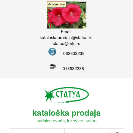
Email:
kataloskaprodaja@statua.rs,
statua@mts.rs
062632238
013632238
kataloška prodaja
sadnice cveća, lukovice, seme