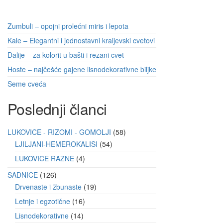
Zumbuli – opojni prolećni miris i lepota
Kale – Elegantni i jednostavni kraljevski cvetovi
Dalije – za kolorit u bašti i rezani cvet
Hoste – najčešće gajene lisnodekorativne biljke
Seme cveća
Poslednji članci
LUKOVICE - RIZOMI - GOMOLJI
58
LJILJANI-HEMEROKALISI
54
LUKOVICE RAZNE
4
SADNICE
126
Drvenaste i žbunaste
19
Letnje i egzotične
16
Lisnodekorativne
14