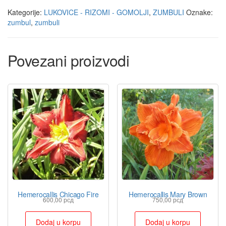
Kategorije:
LUKOVICE - RIZOMI - GOMOLJI
,
ZUMBULI
Oznake:
zumbul
,
zumbuli
Povezani proizvodi
Hemerocallis Chicago Fire
Hemerocallis Mary Brown
600,00
рсд
750,00
рсд
Dodaj u korpu
Dodaj u korpu