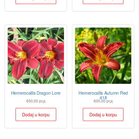
Hemerocallis Dragon Lore
Hemerocallis Autumn Red
418
650,00
рсд
600,00
рсд
Dodaj u korpu
Dodaj u korpu