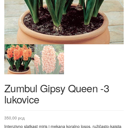
Zumbul Gipsy Queen -3
lukovice
350,00
рсд
Intenzivno slatkast miris i mekana koralno losos, ružičasto-kajsija