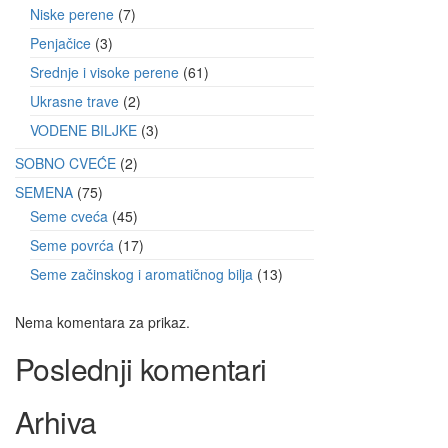
Niske perene
7
Penjačice
3
Srednje i visoke perene
61
Ukrasne trave
2
VODENE BILJKE
3
SOBNO CVEĆE
2
SEMENA
75
Seme cveća
45
Seme povrća
17
Seme začinskog i aromatičnog bilja
13
Nema komentara za prikaz.
Poslednji komentari
Arhiva