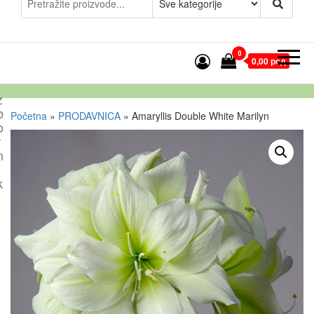
0
0,00 рсд
z
b
Početna
»
PRODAVNICA
»
Amaryllis Double White Marilyn
o
r
n
k