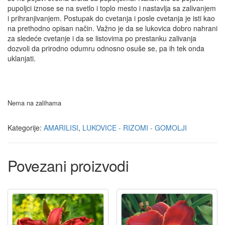
pupoljci iznose se na svetlo i toplo mesto i nastavlja sa zalivanjem
i prihranjivanjem. Postupak do cvetanja i posle cvetanja je isti kao
na prethodno opisan način. Važno je da se lukovica dobro nahrani
za sledeće cvetanje i da se listovima po prestanku zalivanja
dozvoli da prirodno odumru odnosno osuše se, pa ih tek onda
uklanjati.
Nema na zalihama
Kategorije:
AMARILISI
,
LUKOVICE - RIZOMI - GOMOLJI
Povezani proizvodi