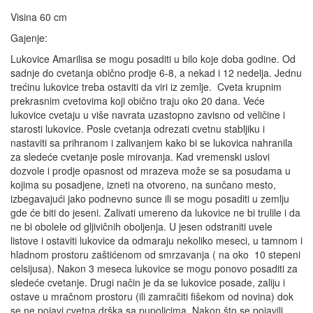
Visina 60 cm
Gajenje:
Lukovice Amarilisa se mogu posaditi u bilo koje doba godine. Od
sadnje do cvetanja obično prodje 6-8, a nekad i 12 nedelja. Jednu
trećinu lukovice treba ostaviti da viri iz zemlje. Cveta krupnim
prekrasnim cvetovima koji obično traju oko 20 dana. Veće
lukovice cvetaju u više navrata uzastopno zavisno od veličine i
starosti lukovice. Posle cvetanja odrezati cvetnu stabljiku i
nastaviti sa prihranom i zalivanjem kako bi se lukovica nahranila
za sledeće cvetanje posle mirovanja. Kad vremenski uslovi
dozvole i prodje opasnost od mrazeva može se sa posudama u
kojima su posadjene, izneti na otvoreno, na sunčano mesto,
izbegavajući jako podnevno sunce ili se mogu posaditi u zemlju
gde će biti do jeseni. Zalivati umereno da lukovice ne bi trulile i da
ne bi obolele od gljivičnih oboljenja. U jesen odstraniti uvele
listove i ostaviti lukovice da odmaraju nekoliko meseci, u tamnom i
hladnom prostoru zaštićenom od smrzavanja ( na oko 10 stepeni
celsijusa). Nakon 3 meseca lukovice se mogu ponovo posaditi za
sledeće cvetanje. Drugi način je da se lukovice posade, zaliju i
ostave u mračnom prostoru (ili zamračiti fišekom od novina) dok
se ne pojavi cvetna drška sa pupoljcima. Nakon što se pojavili