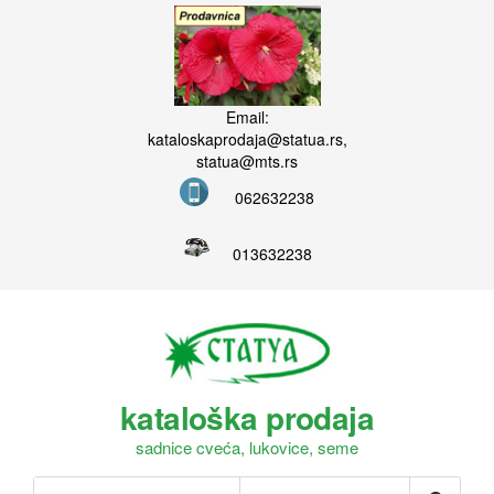
Email:
kataloskaprodaja@statua.rs,
statua@mts.rs
062632238
013632238
kataloška prodaja
sadnice cveća, lukovice, seme