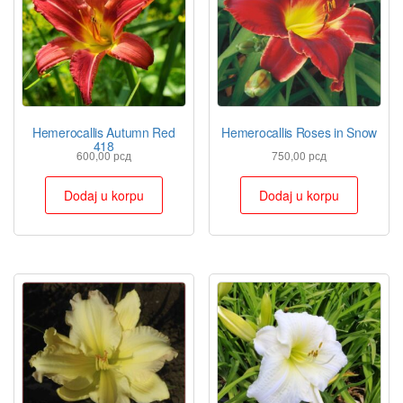
Hemerocallis Autumn Red
Hemerocallis Roses in Snow
418
600,00
рсд
750,00
рсд
Dodaj u korpu
Dodaj u korpu