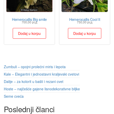
Hemerocallis Big smile
Hemerocallis Cool It
700,00
рсд
750,00
рсд
Dodaj u korpu
Dodaj u korpu
Zumbuli – opojni prolećni miris i lepota
Kale – Elegantni i jednostavni kraljevski cvetovi
Dalije – za kolorit u bašti i rezani cvet
Hoste – najčešće gajene lisnodekorativne biljke
Seme cveća
Poslednji članci