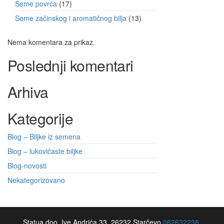
Seme povrća
17
Seme začinskog i aromatičnog bilja
13
Nema komentara za prikaz.
Poslednji komentari
Arhiva
Kategorije
Blog – Biljke iz semena
Blog – lukovičaste biljke
Blog-novosti
Nekategorizovano
Statua doo, Ive Andrića 33, 26232 Starčevo
062632238.