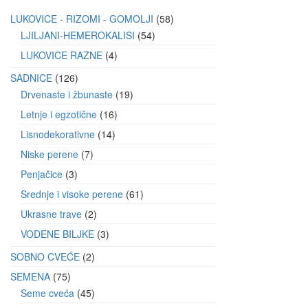
LUKOVICE - RIZOMI - GOMOLJI
58
LJILJANI-HEMEROKALISI
54
LUKOVICE RAZNE
4
SADNICE
126
Drvenaste i žbunaste
19
Letnje i egzotične
16
Lisnodekorativne
14
Niske perene
7
Penjačice
3
Srednje i visoke perene
61
Ukrasne trave
2
VODENE BILJKE
3
SOBNO CVEĆE
2
SEMENA
75
Seme cveća
45