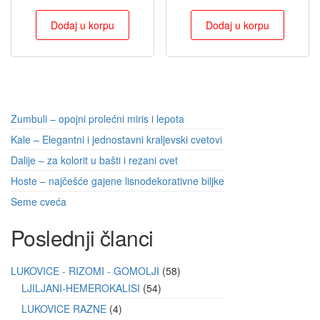
Dodaj u korpu
Dodaj u korpu
Zumbuli – opojni prolećni miris i lepota
Kale – Elegantni i jednostavni kraljevski cvetovi
Dalije – za kolorit u bašti i rezani cvet
Hoste – najčešće gajene lisnodekorativne biljke
Seme cveća
Poslednji članci
LUKOVICE - RIZOMI - GOMOLJI
58
LJILJANI-HEMEROKALISI
54
LUKOVICE RAZNE
4