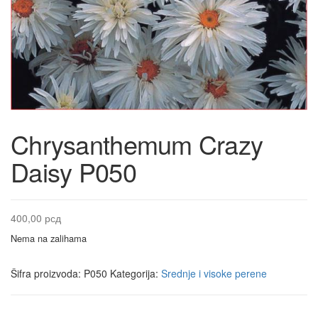
Chrysanthemum Crazy
Daisy P050
400,00
рсд
Nema na zalihama
Šifra proizvoda:
P050
Kategorija:
Srednje i visoke perene