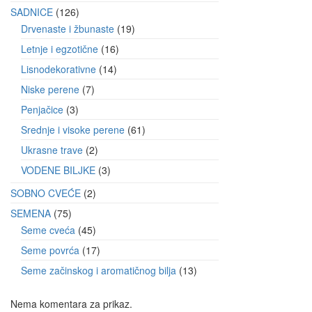
SADNICE
126
Drvenaste i žbunaste
19
Letnje i egzotične
16
Lisnodekorativne
14
Niske perene
7
Penjačice
3
Srednje i visoke perene
61
Ukrasne trave
2
VODENE BILJKE
3
SOBNO CVEĆE
2
SEMENA
75
Seme cveća
45
Seme povrća
17
Seme začinskog i aromatičnog bilja
13
Nema komentara za prikaz.