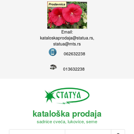
Email:
kataloskaprodaja@statua.rs,
statua@mts.rs
062632238
013632238
kataloška prodaja
sadnice cveća, lukovice, seme