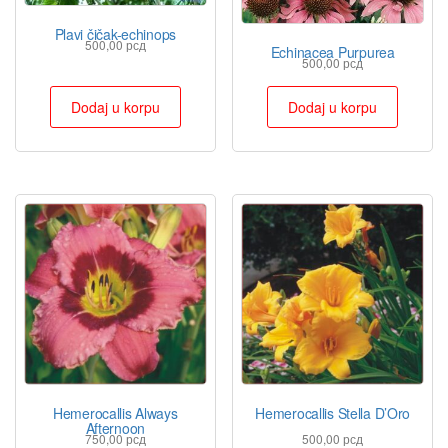
Plavi čičak-echinops
500,00
рсд
Echinacea Purpurea
500,00
рсд
Dodaj u korpu
Dodaj u korpu
Hemerocallis Always
Hemerocallis Stella D’Oro
Afternoon
750,00
рсд
500,00
рсд