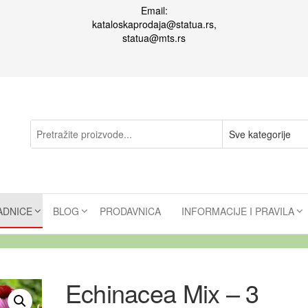
Email:
kataloskaprodaja@statua.rs,
statua@mts.rs
ADNICE
BLOG
PRODAVNICA
INFORMACIJE I PRAVILA
Echinacea Mix – 3