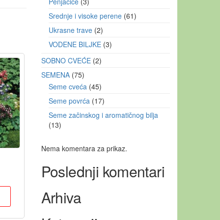
Penjačice
3
Srednje i visoke perene
61
Ukrasne trave
2
VODENE BILJKE
3
SOBNO CVEĆE
2
SEMENA
75
Seme cveća
45
Seme povrća
17
Seme začinskog i aromatičnog bilja
13
Nema komentara za prikaz.
Poslednji komentari
Arhiva
u