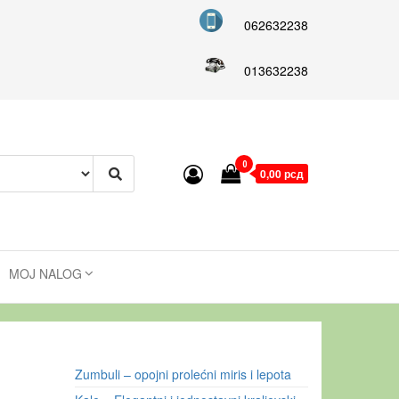
062632238
013632238
0
0,00 рсд
MOJ NALOG
Zumbuli – opojni prolećni miris i lepota