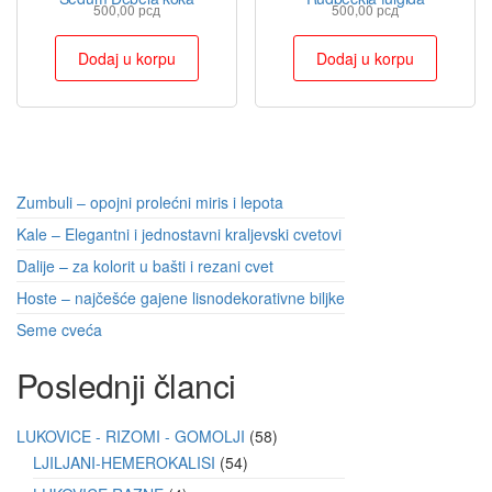
500,00
рсд
500,00
рсд
Dodaj u korpu
Dodaj u korpu
Zumbuli – opojni prolećni miris i lepota
Kale – Elegantni i jednostavni kraljevski cvetovi
Dalije – za kolorit u bašti i rezani cvet
Hoste – najčešće gajene lisnodekorativne biljke
Seme cveća
Poslednji članci
LUKOVICE - RIZOMI - GOMOLJI
58
LJILJANI-HEMEROKALISI
54