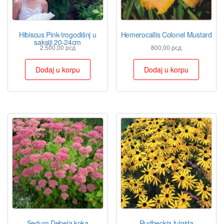
Hibiscus Pink-trogodišnj u
Hemerocallis Colonel Mustard
saksiji 20-24cm
2.500,00
рсд
800,00
рсд
Dodaj u korpu
Dodaj u korpu
Sedum Debela koka
Rudbeckia fulgida