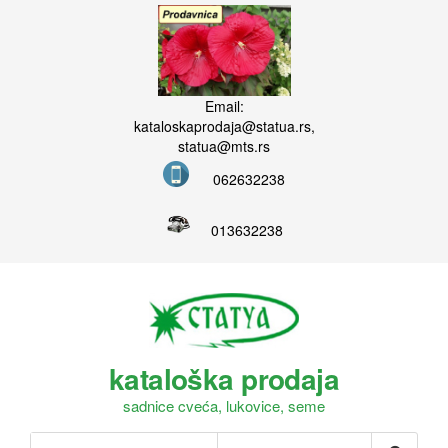
Email:
kataloskaprodaja@statua.rs,
statua@mts.rs
062632238
013632238
kataloška prodaja
sadnice cveća, lukovice, seme