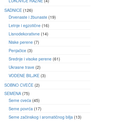
LUKOVICE RAZNE
4
SADNICE
126
Drvenaste i žbunaste
19
Letnje i egzotične
16
Lisnodekorativne
14
Niske perene
7
Penjačice
3
Srednje i visoke perene
61
Ukrasne trave
2
VODENE BILJKE
3
SOBNO CVEĆE
2
SEMENA
75
Seme cveća
45
Seme povrća
17
Seme začinskog i aromatičnog bilja
13