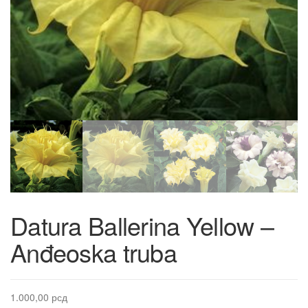
Datura Ballerina Yellow –
Anđeoska truba
1.000,00
рсд