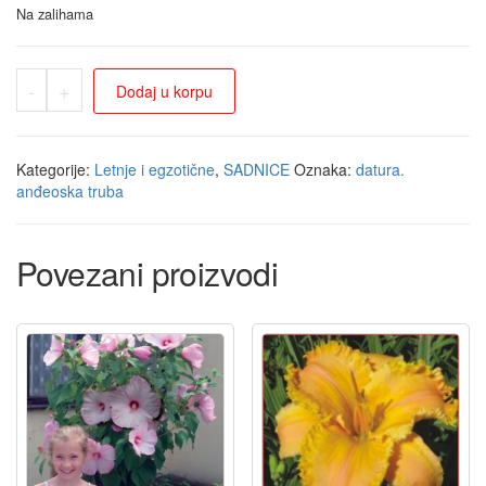
Na zalihama
-
+
Dodaj u korpu
Kategorije:
Letnje i egzotične
,
SADNICE
Oznaka:
datura.
anđeoska truba
Povezani proizvodi