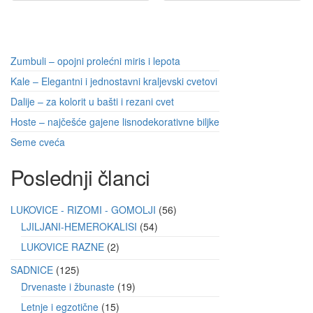
Zumbuli – opojni prolećni miris i lepota
Kale – Elegantni i jednostavni kraljevski cvetovi
Dalije – za kolorit u bašti i rezani cvet
Hoste – najčešće gajene lisnodekorativne biljke
Seme cveća
Poslednji članci
LUKOVICE - RIZOMI - GOMOLJI
56
LJILJANI-HEMEROKALISI
54
LUKOVICE RAZNE
2
SADNICE
125
Drvenaste i žbunaste
19
Letnje i egzotične
15