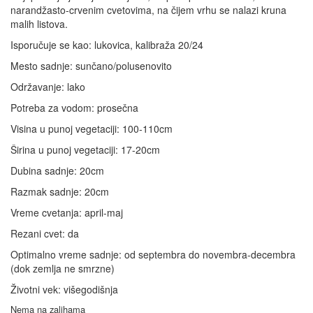
narandžasto-crvenim cvetovima, na čijem vrhu se nalazi kruna
malih listova.
Isporučuje se kao: lukovica, kalibraža 20/24
Mesto sadnje: sunčano/polusenovito
Održavanje: lako
Potreba za vodom: prosečna
Visina u punoj vegetaciji: 100-110cm
Širina u punoj vegetaciji: 17-20cm
Dubina sadnje: 20cm
Razmak sadnje: 20cm
Vreme cvetanja: april-maj
Rezani cvet: da
Optimalno vreme sadnje: od septembra do novembra-decembra
(dok zemlja ne smrzne)
Životni vek: višegodišnja
Nema na zalihama