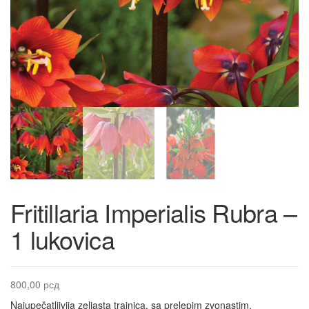
Fritillaria Imperialis Rubra –
1 lukovica
800,00
рсд
Najupečatljivija zeljasta trajnica, sa prelepim zvonastim,