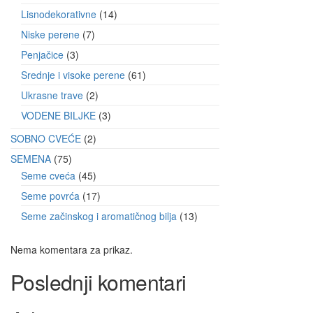
Lisnodekorativne
14
Niske perene
7
Penjačice
3
Srednje i visoke perene
61
Ukrasne trave
2
VODENE BILJKE
3
SOBNO CVEĆE
2
SEMENA
75
Seme cveća
45
Seme povrća
17
Seme začinskog i aromatičnog bilja
13
Nema komentara za prikaz.
Poslednji komentari