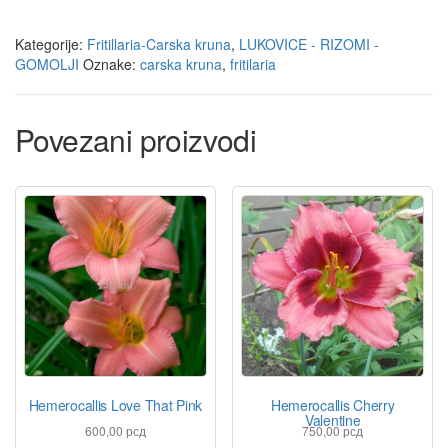
Kategorije:
Fritillaria-Carska kruna
,
LUKOVICE - RIZOMI -
GOMOLJI
Oznake:
carska kruna
,
fritilaria
Povezani proizvodi
Hemerocallis Love That Pink
Hemerocallis Cherry
Valentine
600,00
рсд
750,00
рсд