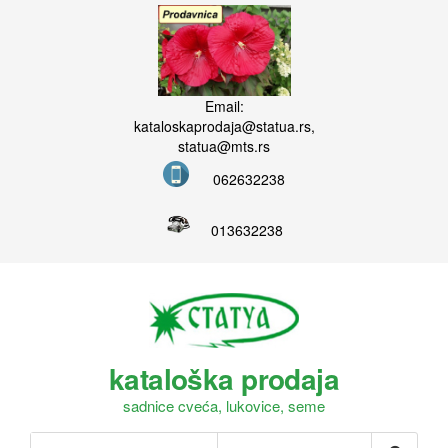
Email:
kataloskaprodaja@statua.rs,
statua@mts.rs
062632238
013632238
kataloška prodaja
sadnice cveća, lukovice, seme