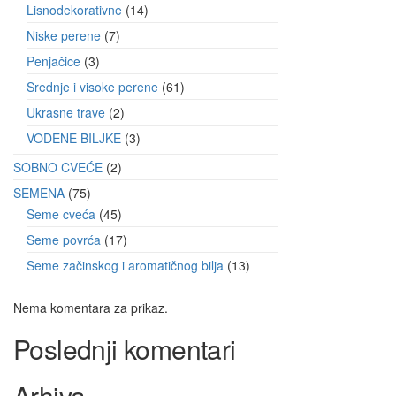
Lisnodekorativne
14
Niske perene
7
Penjačice
3
Srednje i visoke perene
61
Ukrasne trave
2
VODENE BILJKE
3
SOBNO CVEĆE
2
SEMENA
75
Seme cveća
45
Seme povrća
17
Seme začinskog i aromatičnog bilja
13
Nema komentara za prikaz.
Poslednji komentari
Arhiva