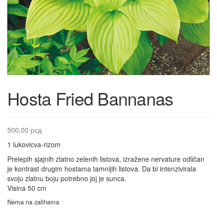
Hosta Fried Bannanas
500,00
рсд
1 lukovicva-rizom
Prelepih sjajnih zlatno zelenih listova, izražene nervature odličan
je kontrast drugim hostama tamnijih listova. Da bi intenzivirala
svoju zlatnu boju potrebno joj je sunca.
Visina 50 cm
Nema na zalihama