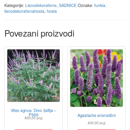
Kategorije:
Lisnodekorativne
,
SADNICE
Oznake:
funkia.
lisnodekorativnahosta
,
hosta
Povezani proizvodi
Vitex agnus- Drvo žalfija –
P369
Agastache aromatični
800,00
рсд
400,00
рсд