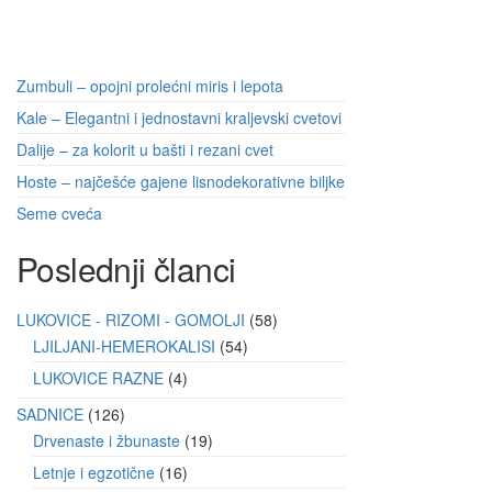
Zumbuli – opojni prolećni miris i lepota
Kale – Elegantni i jednostavni kraljevski cvetovi
Dalije – za kolorit u bašti i rezani cvet
Hoste – najčešće gajene lisnodekorativne biljke
Seme cveća
Poslednji članci
LUKOVICE - RIZOMI - GOMOLJI
58
LJILJANI-HEMEROKALISI
54
LUKOVICE RAZNE
4
SADNICE
126
Drvenaste i žbunaste
19
Letnje i egzotične
16