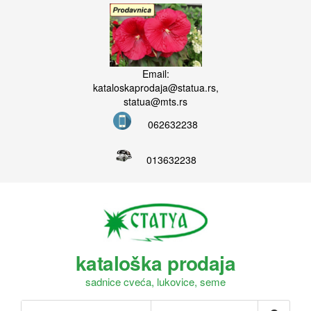
Email:
kataloskaprodaja@statua.rs,
statua@mts.rs
062632238
013632238
kataloška prodaja
sadnice cveća, lukovice, seme