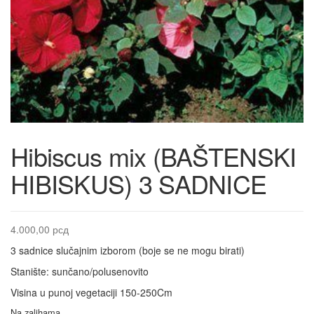
Hibiscus mix (BAŠTENSKI
HIBISKUS) 3 SADNICE
4.000,00
рсд
3 sadnice slučajnim izborom (boje se ne mogu birati)
Stanište: sunčano/polusenovito
Visina u punoj vegetaciji 150-250Cm
Na zalihama