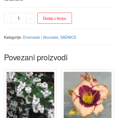
-
+
Dodaj u korpu
Kategorije:
Drvenaste i žbunaste
,
SADNICE
Povezani proizvodi