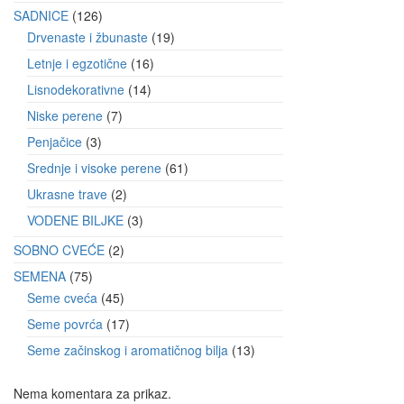
SADNICE
126
Drvenaste i žbunaste
19
Letnje i egzotične
16
Lisnodekorativne
14
Niske perene
7
Penjačice
3
Srednje i visoke perene
61
Ukrasne trave
2
VODENE BILJKE
3
SOBNO CVEĆE
2
SEMENA
75
Seme cveća
45
Seme povrća
17
Seme začinskog i aromatičnog bilja
13
Nema komentara za prikaz.