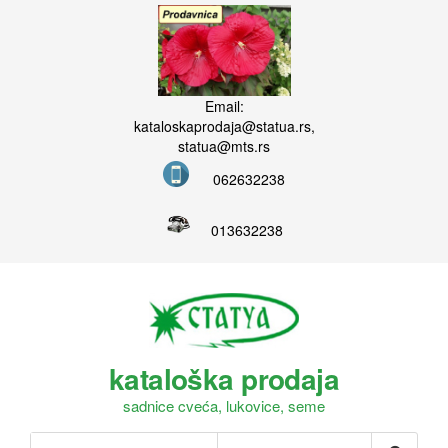
Email:
kataloskaprodaja@statua.rs,
statua@mts.rs
062632238
013632238
kataloška prodaja
sadnice cveća, lukovice, seme