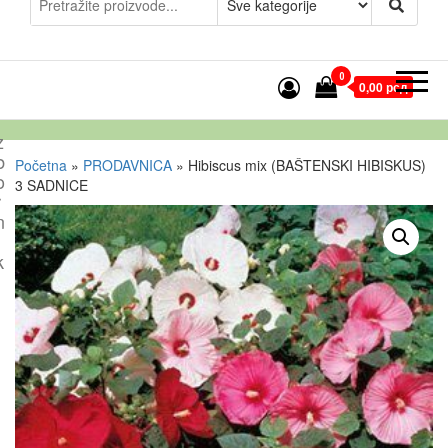
0
0,00 рсд
z
b
Početna
»
PRODAVNICA
»
Hibiscus mix (BAŠTENSKI HIBISKUS)
o
3 SADNICE
r
n
k