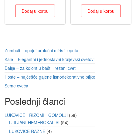
Dodaj u korpu
Dodaj u korpu
Zumbuli – opojni prolećni miris i lepota
Kale – Elegantni i jednostavni kraljevski cvetovi
Dalije – za kolorit u bašti i rezani cvet
Hoste – najčešće gajene lisnodekorativne biljke
Seme cveća
Poslednji članci
LUKOVICE - RIZOMI - GOMOLJI
58
LJILJANI-HEMEROKALISI
54
LUKOVICE RAZNE
4