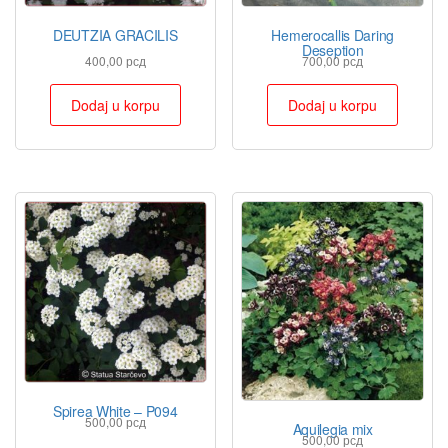
DEUTZIA GRACILIS
Hemerocallis Daring
Deseption
400,00
рсд
700,00
рсд
Dodaj u korpu
Dodaj u korpu
Spirea White – P094
500,00
рсд
Aquilegia mix
500,00
рсд