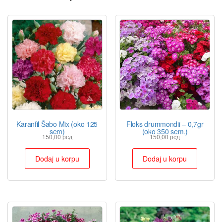
Karanfil Šabo Mix (oko 125
Floks drummondii – 0,7gr
sem)
(oko 350 sem.)
150,00
рсд
150,00
рсд
Dodaj u korpu
Dodaj u korpu