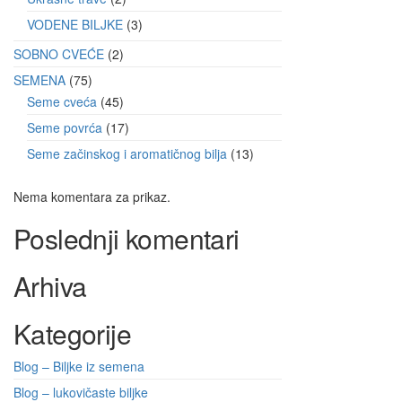
VODENE BILJKE
3
SOBNO CVEĆE
2
SEMENA
75
Seme cveća
45
Seme povrća
17
Seme začinskog i aromatičnog bilja
13
Nema komentara za prikaz.
Poslednji komentari
Arhiva
Kategorije
Blog – Biljke iz semena
Blog – lukovičaste biljke