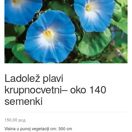
Ladolež plavi
krupnocvetni– oko 140
semenki
150,00
рсд
Visina u punoj vegetaciji cm: 300 cm