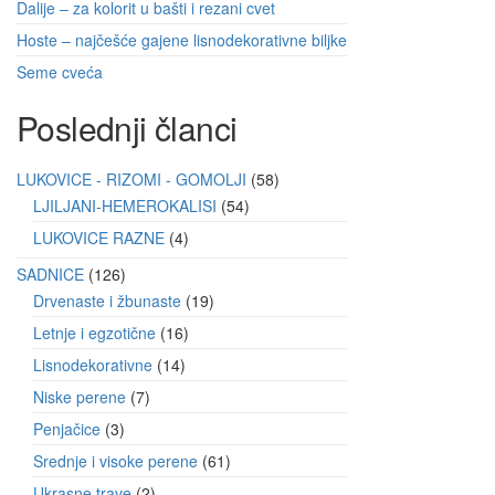
Dalije – za kolorit u bašti i rezani cvet
Hoste – najčešće gajene lisnodekorativne biljke
Seme cveća
Poslednji članci
LUKOVICE - RIZOMI - GOMOLJI
58
LJILJANI-HEMEROKALISI
54
LUKOVICE RAZNE
4
SADNICE
126
Drvenaste i žbunaste
19
Letnje i egzotične
16
Lisnodekorativne
14
Niske perene
7
Penjačice
3
Srednje i visoke perene
61
Ukrasne trave
2