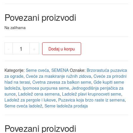
Povezani proizvodi
Na zalihama
-
+
Dodaj u korpu
Kategorije:
Seme cveća
,
SEMENA
Oznake:
Brzorastuća puzavica
za ograde
,
Cveće za maskiranje ružnih zidova
,
Cveće za prirodni
hlad na terasi
,
Cvetna zavesa za balkon seme
,
Gde kupiti seme
ladoleža
,
Ipomoea purpurea seme
,
Jednogodišnja penjačica za
sunce
,
Ladolež cena semena
,
Ladolež plavi krupnocveti seme
,
Ladolež za pergole i lukove
,
Puzavica koja brzo raste iz semena
,
Seme cveća ladolež
,
Seme ladoleža prodaja
Povezani proizvodi