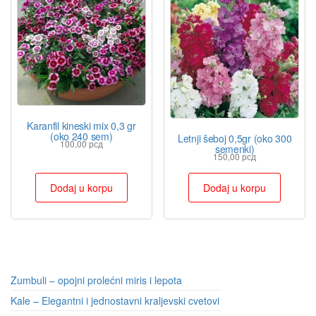
Karanfil kineski mix 0,3 gr
(oko 240 sem)
Letnji šeboj 0,5gr (oko 300
100,00
рсд
semenki)
150,00
рсд
Dodaj u korpu
Dodaj u korpu
Zumbuli – opojni prolećni miris i lepota
Kale – Elegantni i jednostavni kraljevski cvetovi