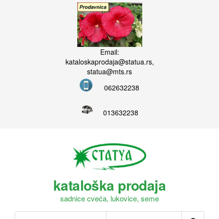
Email:
kataloskaprodaja@statua.rs,
statua@mts.rs
062632238
013632238
kataloška prodaja
sadnice cveća, lukovice, seme