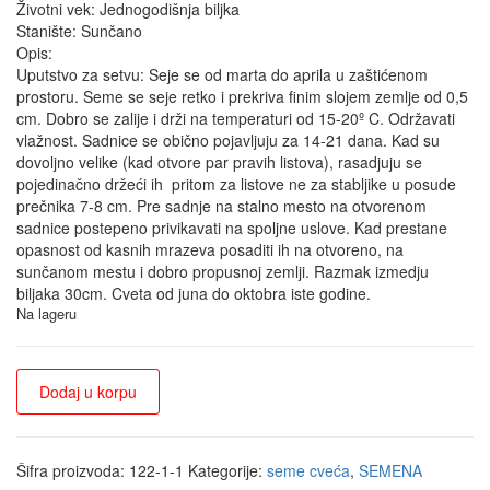
Životni vek: Jednogodišnja biljka
Stanište: Sunčano
Opis:
Uputstvo za setvu: Seje se od marta do aprila u zaštićenom
prostoru. Seme se seje retko i prekriva finim slojem zemlje od 0,5
cm. Dobro se zalije i drži na temperaturi od 15-20º C. Održavati
vlažnost. Sadnice se obično pojavljuju za 14-21 dana. Kad su
dovoljno velike (kad otvore par pravih listova), rasadjuju se
pojedinačno držeći ih pritom za listove ne za stabljike u posude
prečnika 7-8 cm. Pre sadnje na stalno mesto na otvorenom
sadnice postepeno privikavati na spoljne uslove. Kad prestane
opasnost od kasnih mrazeva posaditi ih na otvoreno, na
sunčanom mestu i dobro propusnoj zemlji. Razmak izmedju
biljaka 30cm. Cveta od juna do oktobra iste godine.
Na lageru
Dodaj u korpu
Šifra proizvoda:
122-1-1
Kategorije:
seme cveća
,
SEMENA