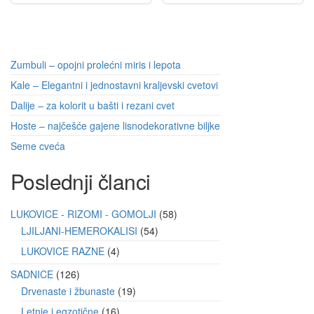
Zumbuli – opojni prolećni miris i lepota
Kale – Elegantni i jednostavni kraljevski cvetovi
Dalije – za kolorit u bašti i rezani cvet
Hoste – najčešće gajene lisnodekorativne biljke
Seme cveća
Poslednji članci
LUKOVICE - RIZOMI - GOMOLJI
58
LJILJANI-HEMEROKALISI
54
LUKOVICE RAZNE
4
SADNICE
126
Drvenaste i žbunaste
19
Letnje i egzotične
16