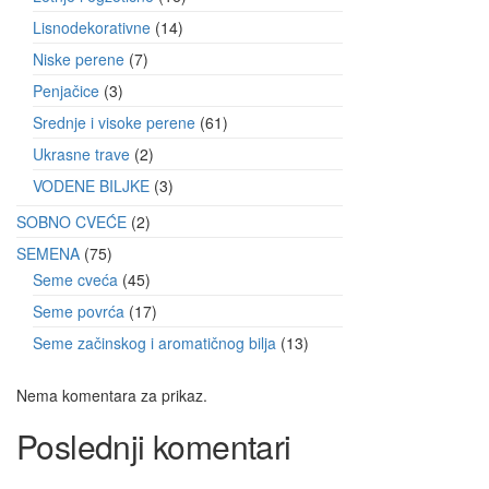
Lisnodekorativne
14
Niske perene
7
Penjačice
3
Srednje i visoke perene
61
Ukrasne trave
2
VODENE BILJKE
3
SOBNO CVEĆE
2
SEMENA
75
Seme cveća
45
Seme povrća
17
Seme začinskog i aromatičnog bilja
13
Nema komentara za prikaz.
Poslednji komentari