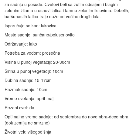
za sadnju u posude. Cvetovi beli sa žutim odsajem i blagim
zelenim žilama u osnovi latica i tamno zelenim listovima. Debelih,
baršunastih latica traje duže od većine drugih lala.
Isporučuje se kao: lukovica
Mesto sadnje: sunčano/polusenovito
Održavanje: lako
Potreba za vodom: prosečna
Visina u punoj vegetaciji: 20-30cm
Širina u punoj vegetaciji: 10cm
Dubina sadnje: 15-17cm
Razmak sadnje: 10cm
Vreme cvetanja: april-maj
Rezani cvet: da
Optimalno vreme sadnje: od septembra do novembra-decembra
(dok zemlja ne smrzne)
Životni vek: višegodišnja