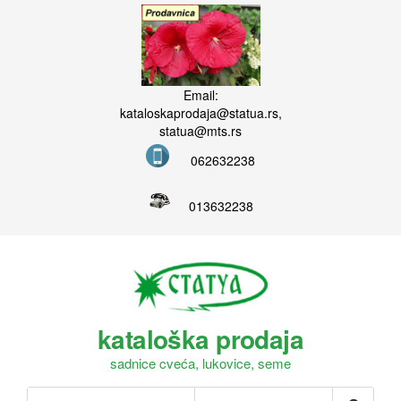
Email:
kataloskaprodaja@statua.rs,
statua@mts.rs
062632238
013632238
kataloška prodaja
sadnice cveća, lukovice, seme