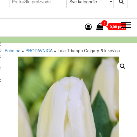
0
0,00 рсд
z
b
Početna
»
PRODAVNICA
»
Lala Triumph Calgary-5 lukovica
o
r
n
k