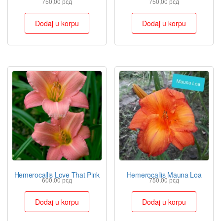
750,00
рсд
750,00
рсд
Dodaj u korpu
Dodaj u korpu
Hemerocallis Love That Pink
Hemerocallis Mauna Loa
600,00
рсд
750,00
рсд
Dodaj u korpu
Dodaj u korpu