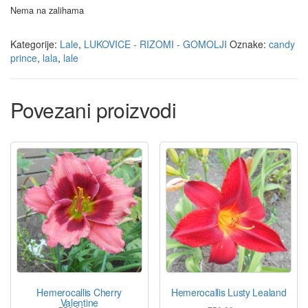
Nema na zalihama
Kategorije:
Lale
,
LUKOVICE - RIZOMI - GOMOLJI
Oznake:
candy
prince
,
lala
,
lale
Povezani proizvodi
Hemerocallis Cherry
Hemerocallis Lusty Lealand
Valentine