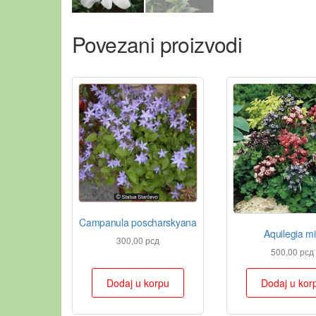
Povezani proizvodi
Campanula poscharskyana
Aquilegia m
300,00
рсд
500,00
рсд
Dodaj u korpu
Dodaj u kor