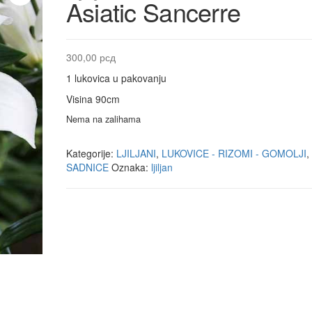
Asiatic Sancerre
300,00
рсд
1 lukovica u pakovanju
Visina 90cm
Nema na zalihama
Kategorije:
LJILJANI
,
LUKOVICE - RIZOMI - GOMOLJI
,
SADNICE
Oznaka:
ljiljan