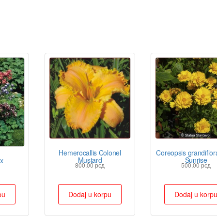
Hemerocallis Colonel
Coreopsis grandiflor
Mustard
Sunrise
ix
800,00
рсд
500,00
рсд
pu
Dodaj u korpu
Dodaj u korp