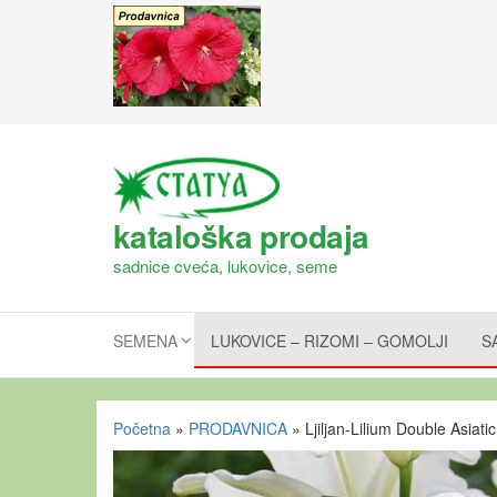
kataloška prodaja
sadnice cveća, lukovice, seme
SEMENA
LUKOVICE – RIZOMI – GOMOLJI
S
Početna
»
PRODAVNICA
»
Ljiljan-Lilium Double Asiati