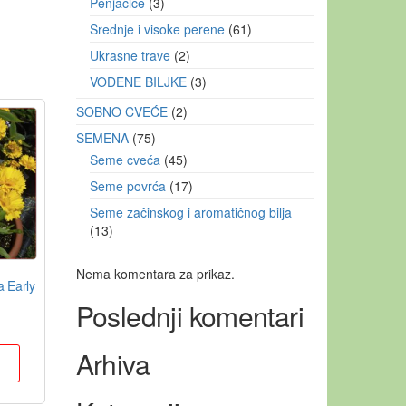
Penjačice
3
Srednje i visoke perene
61
Ukrasne trave
2
VODENE BILJKE
3
SOBNO CVEĆE
2
SEMENA
75
Seme cveća
45
Seme povrća
17
Seme začinskog i aromatičnog bilja
13
Nema komentara za prikaz.
a Early
Poslednji komentari
Arhiva
u