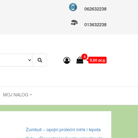
062632238
013632238
0
0,00 рсд
MOJ NALOG
Zumbuli – opojni prolećni miris i lepota