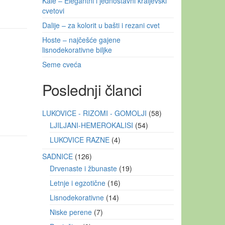
Kale – Elegantni i jednostavni kraljevski
cvetovi
Dalije – za kolorit u bašti i rezani cvet
Hoste – najčešće gajene
lisnodekorativne biljke
Seme cveća
Poslednji članci
LUKOVICE - RIZOMI - GOMOLJI
58
LJILJANI-HEMEROKALISI
54
LUKOVICE RAZNE
4
SADNICE
126
Drvenaste i žbunaste
19
Letnje i egzotične
16
Lisnodekorativne
14
Niske perene
7